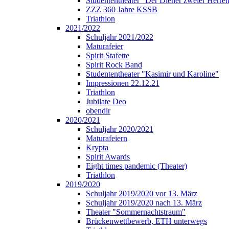
Studententheater "Der Diener zweier Herre
ZZZ 360 Jahre KSSB
Triathlon
2021/2022
Schuljahr 2021/2022
Maturafeier
Spirit Stafette
Spirit Rock Band
Studententheater "Kasimir und Karoline"
Impressionen 22.12.21
Triathlon
Jubilate Deo
obendir
2020/2021
Schuljahr 2020/2021
Maturafeiern
Krypta
Spirit Awards
Eight times pandemic (Theater)
Triathlon
2019/2020
Schuljahr 2019/2020 vor 13. März
Schuljahr 2019/2020 nach 13. März
Theater "Sommernachtstraum"
Brückenwettbewerb, ETH unterwegs