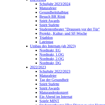
Schuljahr 2023/2024
Maturafeier
Gesundheitshalbtag
Besuch BR Rösti
Spirit Awards
Spirit Stafette
Studententheater "Draussen vor der Tür"
Projekt-, Kultur- und SF-Woche
Triathlon
Lateintag
Umbau des Internats (ab 2023)
Nordtrakt, EG
Nordtrakt, 1.OG
Nordtrakt, 2.OG
Nordtrakt, DG
2022/2023
Schuljahr 2022/2023
Maturafeier
Tag der Gesundheit
Spirit Stafette
Spirit Awards
Maturandenkonzert
Ein Abend im Internat
Soirée MINT