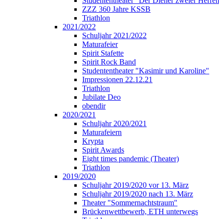
Studententheater "Der Diener zweier Herre
ZZZ 360 Jahre KSSB
Triathlon
2021/2022
Schuljahr 2021/2022
Maturafeier
Spirit Stafette
Spirit Rock Band
Studententheater "Kasimir und Karoline"
Impressionen 22.12.21
Triathlon
Jubilate Deo
obendir
2020/2021
Schuljahr 2020/2021
Maturafeiern
Krypta
Spirit Awards
Eight times pandemic (Theater)
Triathlon
2019/2020
Schuljahr 2019/2020 vor 13. März
Schuljahr 2019/2020 nach 13. März
Theater "Sommernachtstraum"
Brückenwettbewerb, ETH unterwegs