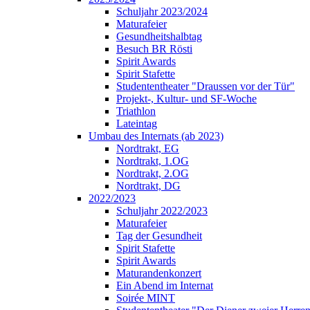
Schuljahr 2023/2024
Maturafeier
Gesundheitshalbtag
Besuch BR Rösti
Spirit Awards
Spirit Stafette
Studententheater "Draussen vor der Tür"
Projekt-, Kultur- und SF-Woche
Triathlon
Lateintag
Umbau des Internats (ab 2023)
Nordtrakt, EG
Nordtrakt, 1.OG
Nordtrakt, 2.OG
Nordtrakt, DG
2022/2023
Schuljahr 2022/2023
Maturafeier
Tag der Gesundheit
Spirit Stafette
Spirit Awards
Maturandenkonzert
Ein Abend im Internat
Soirée MINT