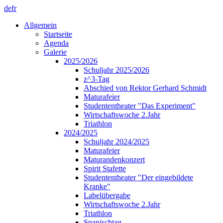
de
fr
Allgemein
Startseite
Agenda
Galerie
2025/2026
Schuljahr 2025/2026
z^3-Tag
Abschied von Rektor Gerhard Schmidt
Maturafeier
Studententheater "Das Experiment"
Wirtschaftswoche 2.Jahr
Triathlon
2024/2025
Schuljahr 2024/2025
Maturafeier
Maturandenkonzert
Spirit Stafette
Studententheater "Der eingebildete
Kranke"
Labelübergabe
Wirtschaftswoche 2.Jahr
Triathlon
Spanischtag