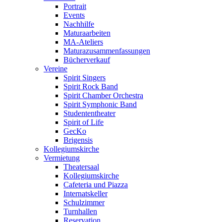
Portrait
Events
Nachhilfe
Maturaarbeiten
MA-Ateliers
Maturazusammenfassungen
Bücherverkauf
Vereine
Spirit Singers
Spirit Rock Band
Spirit Chamber Orchestra
Spirit Symphonic Band
Studententheater
Spirit of Life
GecKo
Brigensis
Kollegiumskirche
Vermietung
Theatersaal
Kollegiumskirche
Cafeteria und Piazza
Internatskeller
Schulzimmer
Turnhallen
Reservation