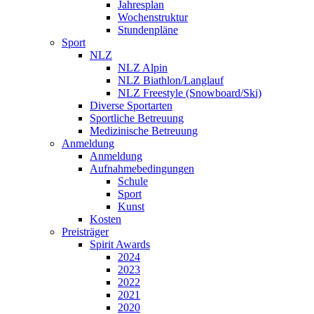
Jahresplan
Wochenstruktur
Stundenpläne
Sport
NLZ
NLZ Alpin
NLZ Biathlon/Langlauf
NLZ Freestyle (Snowboard/Ski)
Diverse Sportarten
Sportliche Betreuung
Medizinische Betreuung
Anmeldung
Anmeldung
Aufnahmebedingungen
Schule
Sport
Kunst
Kosten
Preisträger
Spirit Awards
2024
2023
2022
2021
2020