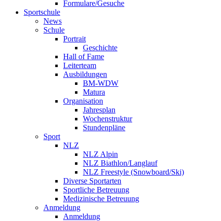
Formulare/Gesuche
Sportschule
News
Schule
Portrait
Geschichte
Hall of Fame
Leiterteam
Ausbildungen
BM-WDW
Matura
Organisation
Jahresplan
Wochenstruktur
Stundenpläne
Sport
NLZ
NLZ Alpin
NLZ Biathlon/Langlauf
NLZ Freestyle (Snowboard/Ski)
Diverse Sportarten
Sportliche Betreuung
Medizinische Betreuung
Anmeldung
Anmeldung