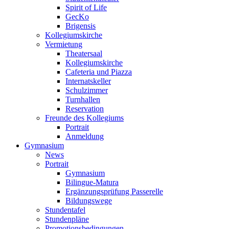
Spirit of Life
GecKo
Brigensis
Kollegiumskirche
Vermietung
Theatersaal
Kollegiumskirche
Cafeteria und Piazza
Internatskeller
Schulzimmer
Turnhallen
Reservation
Freunde des Kollegiums
Portrait
Anmeldung
Gymnasium
News
Portrait
Gymnasium
Bilingue-Matura
Ergänzungsprüfung Passerelle
Bildungswege
Stundentafel
Stundenpläne
Promotionsbedingungen