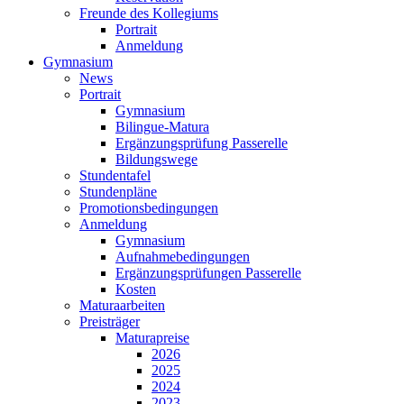
Freunde des Kollegiums
Portrait
Anmeldung
Gymnasium
News
Portrait
Gymnasium
Bilingue-Matura
Ergänzungsprüfung Passerelle
Bildungswege
Stundentafel
Stundenpläne
Promotionsbedingungen
Anmeldung
Gymnasium
Aufnahmebedingungen
Ergänzungsprüfungen Passerelle
Kosten
Maturaarbeiten
Preisträger
Maturapreise
2026
2025
2024
2023