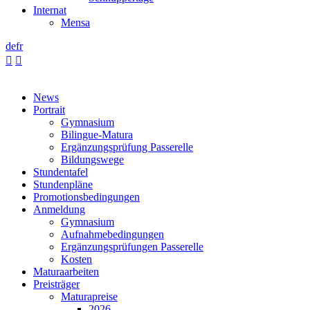
Internat
Mensa
de
fr


News
Portrait
Gymnasium
Bilingue-Matura
Ergänzungsprüfung Passerelle
Bildungswege
Stundentafel
Stundenpläne
Promotionsbedingungen
Anmeldung
Gymnasium
Aufnahmebedingungen
Ergänzungsprüfungen Passerelle
Kosten
Maturaarbeiten
Preisträger
Maturapreise
2026