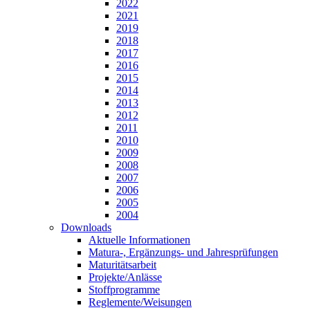
2022
2021
2019
2018
2017
2016
2015
2014
2013
2012
2011
2010
2009
2008
2007
2006
2005
2004
Downloads
Aktuelle Informationen
Matura-, Ergänzungs- und Jahresprüfungen
Maturitätsarbeit
Projekte/Anlässe
Stoffprogramme
Reglemente/Weisungen