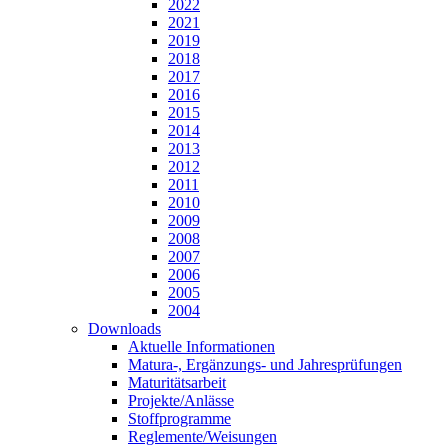
2022
2021
2019
2018
2017
2016
2015
2014
2013
2012
2011
2010
2009
2008
2007
2006
2005
2004
Downloads
Aktuelle Informationen
Matura-, Ergänzungs- und Jahresprüfungen
Maturitätsarbeit
Projekte/Anlässe
Stoffprogramme
Reglemente/Weisungen