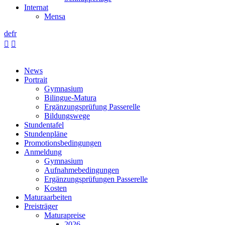
Internat
Mensa
de
fr


News
Portrait
Gymnasium
Bilingue-Matura
Ergänzungsprüfung Passerelle
Bildungswege
Stundentafel
Stundenpläne
Promotionsbedingungen
Anmeldung
Gymnasium
Aufnahmebedingungen
Ergänzungsprüfungen Passerelle
Kosten
Maturaarbeiten
Preisträger
Maturapreise
2026