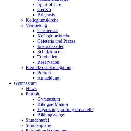
Spirit of Life
GecKo
Brigensis
Kollegiumskirche
Vermietung
Theatersaal
Kollegiumskirche
Cafeteria und Piazza
Internatskeller
Schulzimmer
Turnhallen
Reservation
Freunde des Kollegiums
Portrait
Anmeldung
Gymnasium
News
Portrait
Gymnasium
Bilingue-Matura
Ergänzungsprüfung Passerelle
Bildungswege
Stundentafel
Stundenpläne
Promotionsbedingungen