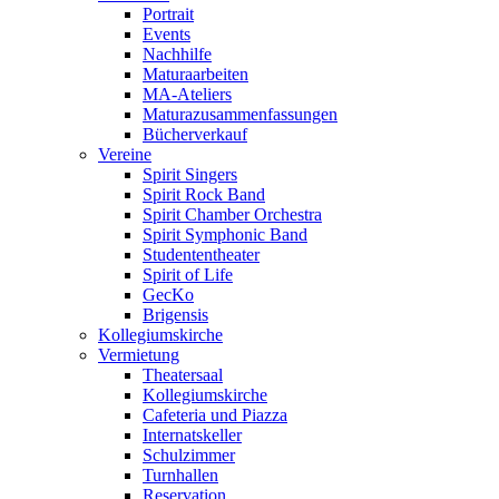
Portrait
Events
Nachhilfe
Maturaarbeiten
MA-Ateliers
Maturazusammenfassungen
Bücherverkauf
Vereine
Spirit Singers
Spirit Rock Band
Spirit Chamber Orchestra
Spirit Symphonic Band
Studententheater
Spirit of Life
GecKo
Brigensis
Kollegiumskirche
Vermietung
Theatersaal
Kollegiumskirche
Cafeteria und Piazza
Internatskeller
Schulzimmer
Turnhallen
Reservation