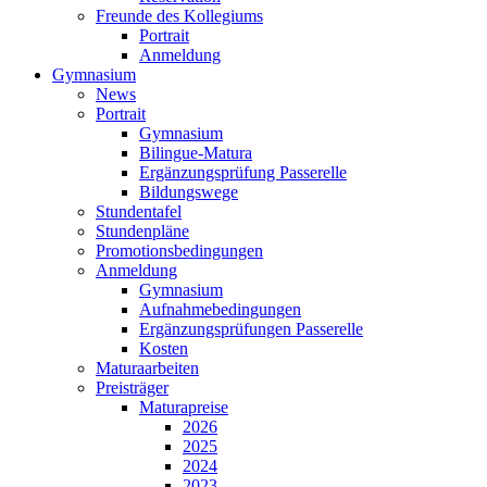
Freunde des Kollegiums
Portrait
Anmeldung
Gymnasium
News
Portrait
Gymnasium
Bilingue-Matura
Ergänzungsprüfung Passerelle
Bildungswege
Stundentafel
Stundenpläne
Promotionsbedingungen
Anmeldung
Gymnasium
Aufnahmebedingungen
Ergänzungsprüfungen Passerelle
Kosten
Maturaarbeiten
Preisträger
Maturapreise
2026
2025
2024
2023