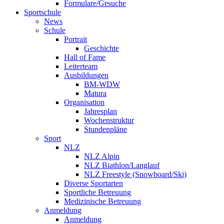
Formulare/Gesuche
Sportschule
News
Schule
Portrait
Geschichte
Hall of Fame
Leiterteam
Ausbildungen
BM-WDW
Matura
Organisation
Jahresplan
Wochenstruktur
Stundenpläne
Sport
NLZ
NLZ Alpin
NLZ Biathlon/Langlauf
NLZ Freestyle (Snowboard/Ski)
Diverse Sportarten
Sportliche Betreuung
Medizinische Betreuung
Anmeldung
Anmeldung