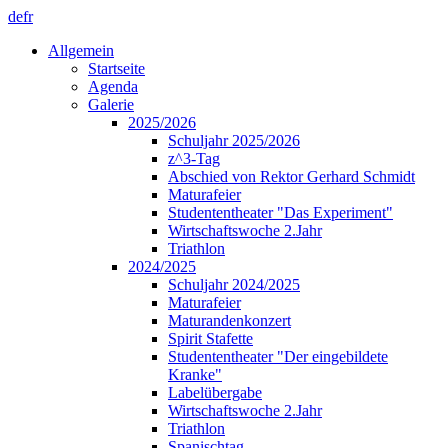
de
fr
Allgemein
Startseite
Agenda
Galerie
2025/2026
Schuljahr 2025/2026
z^3-Tag
Abschied von Rektor Gerhard Schmidt
Maturafeier
Studententheater "Das Experiment"
Wirtschaftswoche 2.Jahr
Triathlon
2024/2025
Schuljahr 2024/2025
Maturafeier
Maturandenkonzert
Spirit Stafette
Studententheater "Der eingebildete
Kranke"
Labelübergabe
Wirtschaftswoche 2.Jahr
Triathlon
Spanischtag