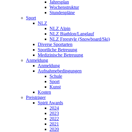
Jahresplan
Wochenstruktur
Stundenpläne
Sport
NLZ
NLZ Alpin
NLZ Biathlon/Langlauf
NLZ Freestyle (Snowboard/Ski)
Diverse Sportarten
Sportliche Betreuung
Medizinische Betreuung
Anmeldung
Anmeldung
Aufnahmebedingungen
Schule
Sport
Kunst
Kosten
Preisträger
Spirit Awards
2024
2023
2022
2021
2020