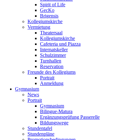
Spirit of Life
GecKo
Brigensis
Kollegiumskirche
Vermietung
Theatersaal
Kollegiumskirche
Cafeteria und Piazza
Internatskeller
Schulzimmer
Turnhallen
Reservation
Freunde des Kollegiums
Portrait
Anmeldung
Gymnasium
News
Portrait
Gymnasium
Bilingue-Matura
Ergänzungsprüfung Passerelle
Bildungswege
Stundentafel
Stundenpläne
Promotionsbedingungen