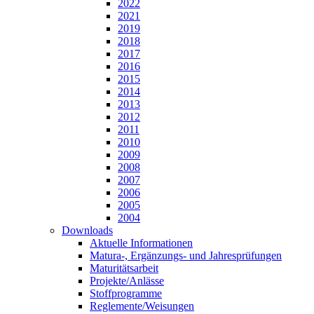
2022
2021
2019
2018
2017
2016
2015
2014
2013
2012
2011
2010
2009
2008
2007
2006
2005
2004
Downloads
Aktuelle Informationen
Matura-, Ergänzungs- und Jahresprüfungen
Maturitätsarbeit
Projekte/Anlässe
Stoffprogramme
Reglemente/Weisungen