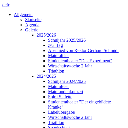
de
fr
Allgemein
Startseite
Agenda
Galerie
2025/2026
Schuljahr 2025/2026
z^3-Tag
Abschied von Rektor Gerhard Schmidt
Maturafeier
Studententheater "Das Experiment"
Wirtschaftswoche 2.Jahr
Triathlon
2024/2025
Schuljahr 2024/2025
Maturafeier
Maturandenkonzert
Spirit Stafette
Studententheater "Der eingebildete
Kranke"
Labelübergabe
Wirtschaftswoche 2.Jahr
Triathlon
Spanischtag