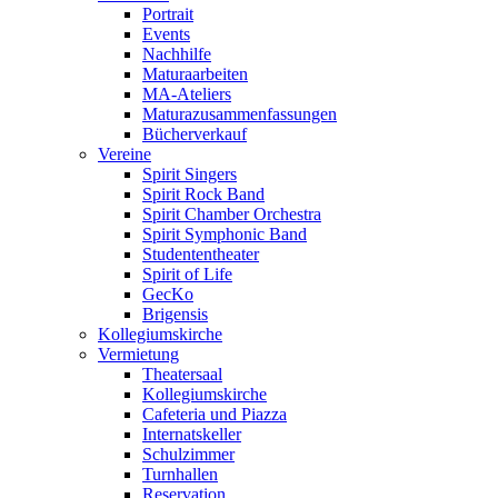
Portrait
Events
Nachhilfe
Maturaarbeiten
MA-Ateliers
Maturazusammenfassungen
Bücherverkauf
Vereine
Spirit Singers
Spirit Rock Band
Spirit Chamber Orchestra
Spirit Symphonic Band
Studententheater
Spirit of Life
GecKo
Brigensis
Kollegiumskirche
Vermietung
Theatersaal
Kollegiumskirche
Cafeteria und Piazza
Internatskeller
Schulzimmer
Turnhallen
Reservation