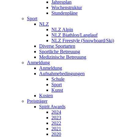
Jahresplan
Wochenstruktur
Stundenpläne
Sport
NLZ
NLZ Alpin
NLZ Biathlon/Langlauf
NLZ Freestyle (Snowboard/Ski)
Diverse Sportarten
Sportliche Betreuung
Medizinische Betreuung
Anmeldung
Anmeldung
Aufnahmebedingungen
Schule
Sport
Kunst
Kosten
Preisträger
Spirit Awards
2024
2023
2022
2021
2020