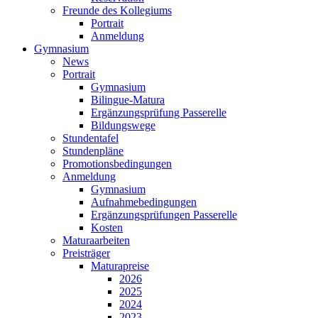
Freunde des Kollegiums
Portrait
Anmeldung
Gymnasium
News
Portrait
Gymnasium
Bilingue-Matura
Ergänzungsprüfung Passerelle
Bildungswege
Stundentafel
Stundenpläne
Promotionsbedingungen
Anmeldung
Gymnasium
Aufnahmebedingungen
Ergänzungsprüfungen Passerelle
Kosten
Maturaarbeiten
Preisträger
Maturapreise
2026
2025
2024
2023