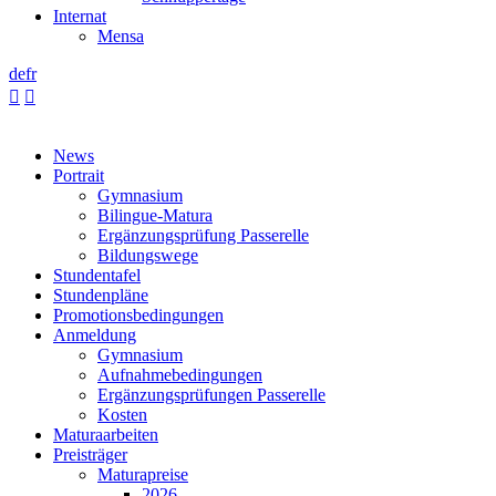
Internat
Mensa
de
fr


News
Portrait
Gymnasium
Bilingue-Matura
Ergänzungsprüfung Passerelle
Bildungswege
Stundentafel
Stundenpläne
Promotionsbedingungen
Anmeldung
Gymnasium
Aufnahmebedingungen
Ergänzungsprüfungen Passerelle
Kosten
Maturaarbeiten
Preisträger
Maturapreise
2026