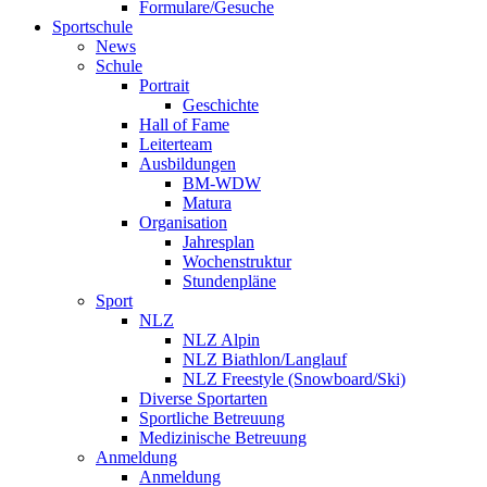
Formulare/Gesuche
Sportschule
News
Schule
Portrait
Geschichte
Hall of Fame
Leiterteam
Ausbildungen
BM-WDW
Matura
Organisation
Jahresplan
Wochenstruktur
Stundenpläne
Sport
NLZ
NLZ Alpin
NLZ Biathlon/Langlauf
NLZ Freestyle (Snowboard/Ski)
Diverse Sportarten
Sportliche Betreuung
Medizinische Betreuung
Anmeldung
Anmeldung