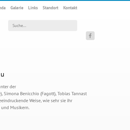
nda
Galerie
Links
Standort
Kontakt
Suchwort

au
nter der
), Simona Benicchio (Fagott), Tobias Tannast
eeindruckende Weise, wie sehr sie ihr
n und Musikern.