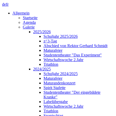
de
fr
Allgemein
Startseite
Agenda
Galerie
2025/2026
Schuljahr 2025/2026
z^3-Tag
Abschied von Rektor Gerhard Schmidt
Maturafeier
Studententheater "Das Experiment"
Wirtschaftswoche 2.Jahr
Triathlon
2024/2025
Schuljahr 2024/2025
Maturafeier
Maturandenkonzert
Spirit Stafette
Studententheater "Der eingebildete
Kranke"
Labelübergabe
Wirtschaftswoche 2.Jahr
Triathlon
Spanischtag