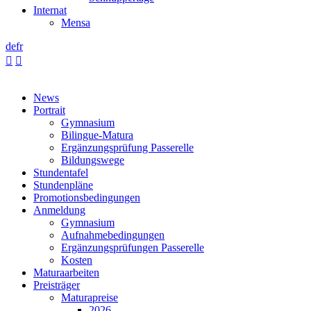
Internat
Mensa
de
fr


News
Portrait
Gymnasium
Bilingue-Matura
Ergänzungsprüfung Passerelle
Bildungswege
Stundentafel
Stundenpläne
Promotionsbedingungen
Anmeldung
Gymnasium
Aufnahmebedingungen
Ergänzungsprüfungen Passerelle
Kosten
Maturaarbeiten
Preisträger
Maturapreise
2026