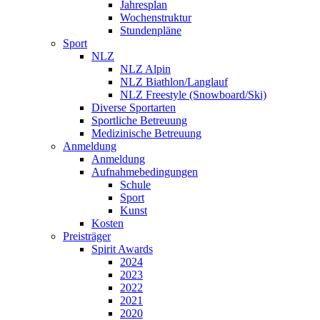
Jahresplan
Wochenstruktur
Stundenpläne
Sport
NLZ
NLZ Alpin
NLZ Biathlon/Langlauf
NLZ Freestyle (Snowboard/Ski)
Diverse Sportarten
Sportliche Betreuung
Medizinische Betreuung
Anmeldung
Anmeldung
Aufnahmebedingungen
Schule
Sport
Kunst
Kosten
Preisträger
Spirit Awards
2024
2023
2022
2021
2020