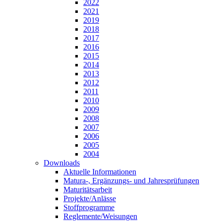
2022
2021
2019
2018
2017
2016
2015
2014
2013
2012
2011
2010
2009
2008
2007
2006
2005
2004
Downloads
Aktuelle Informationen
Matura-, Ergänzungs- und Jahresprüfungen
Maturitätsarbeit
Projekte/Anlässe
Stoffprogramme
Reglemente/Weisungen