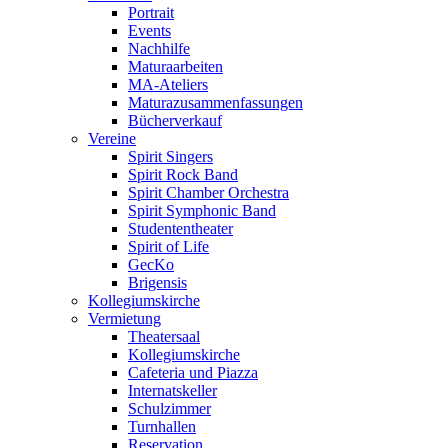
Portrait
Events
Nachhilfe
Maturaarbeiten
MA-Ateliers
Maturazusammenfassungen
Bücherverkauf
Vereine
Spirit Singers
Spirit Rock Band
Spirit Chamber Orchestra
Spirit Symphonic Band
Studententheater
Spirit of Life
GecKo
Brigensis
Kollegiumskirche
Vermietung
Theatersaal
Kollegiumskirche
Cafeteria und Piazza
Internatskeller
Schulzimmer
Turnhallen
Reservation