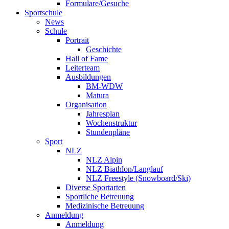
Formulare/Gesuche
Sportschule
News
Schule
Portrait
Geschichte
Hall of Fame
Leiterteam
Ausbildungen
BM-WDW
Matura
Organisation
Jahresplan
Wochenstruktur
Stundenpläne
Sport
NLZ
NLZ Alpin
NLZ Biathlon/Langlauf
NLZ Freestyle (Snowboard/Ski)
Diverse Sportarten
Sportliche Betreuung
Medizinische Betreuung
Anmeldung
Anmeldung