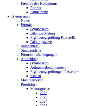
Freunde des Kollegiums
Portrait
Anmeldung
Gymnasium
News
Portrait
Gymnasium
Bilingue-Matura
Ergänzungsprüfung Passerelle
Bildungswege
Stundentafel
Stundenpläne
Promotionsbedingungen
Anmeldung
Gymnasium
Aufnahmebedingungen
Ergänzungsprüfungen Passerelle
Kosten
Maturaarbeiten
Preisträger
Maturapreise
2026
2025
2024
2023