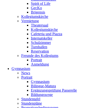
Spirit of Life
GecKo
Brigensis
Kollegiumskirche
Vermietung
Theatersaal
Kollegiumskirche
Cafeteria und Piazza
Internatskeller
Schulzimmer
Turnhallen
Reservation
Freunde des Kollegiums
Portrait
Anmeldung
Gymnasium
News
Portrait
Gymnasium
Bilingue-Matura
Ergänzungsprüfung Passerelle
Bildungswege
Stundentafel
Stundenpläne
Promotionsbedingungen