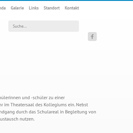
nda
Galerie
Links
Standort
Kontakt
Suchwort

chülerinnen und -schüler zu einer
 im Theatersaal des Kollegiums ein. Nebst
ndgang durch das Schulareal in Begleitung von
Austausch nutzen.