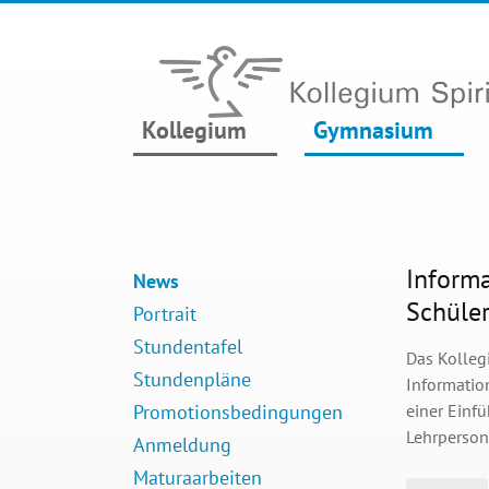
Kollegium
Gymnasium
Informa
News
Schüle
Portrait
Stundentafel
Das Kollegi
Stundenpläne
Informatio
Promotionsbedingungen
einer Einf
Lehrperson
Anmeldung
Maturaarbeiten