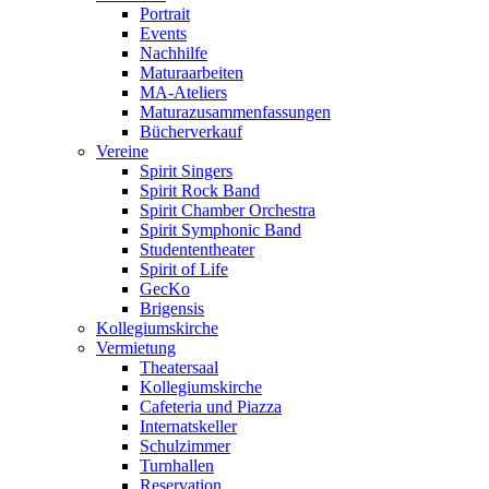
Portrait
Events
Nachhilfe
Maturaarbeiten
MA-Ateliers
Maturazusammenfassungen
Bücherverkauf
Vereine
Spirit Singers
Spirit Rock Band
Spirit Chamber Orchestra
Spirit Symphonic Band
Studententheater
Spirit of Life
GecKo
Brigensis
Kollegiumskirche
Vermietung
Theatersaal
Kollegiumskirche
Cafeteria und Piazza
Internatskeller
Schulzimmer
Turnhallen
Reservation