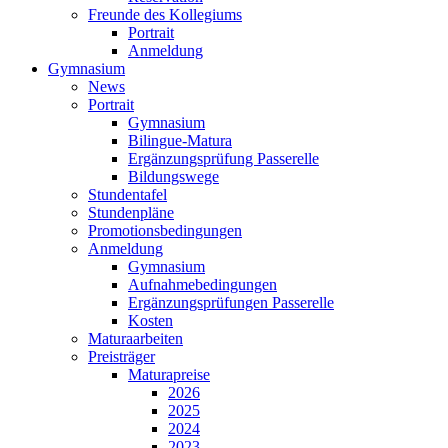
Freunde des Kollegiums
Portrait
Anmeldung
Gymnasium
News
Portrait
Gymnasium
Bilingue-Matura
Ergänzungsprüfung Passerelle
Bildungswege
Stundentafel
Stundenpläne
Promotionsbedingungen
Anmeldung
Gymnasium
Aufnahmebedingungen
Ergänzungsprüfungen Passerelle
Kosten
Maturaarbeiten
Preisträger
Maturapreise
2026
2025
2024
2023