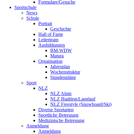
Formulare/Gesuche
Sportschule
News
Schule
Portrait
Geschichte
Hall of Fame
Leiterteam
Ausbildungen
BM-WDW
Matura
Organisation
Jahresplan
Wochenstruktur
Stundenpläne
Sport
NLZ
NLZ Alpin
NLZ Biathlon/Langlauf
NLZ Freestyle (Snowboard/Ski)
Diverse Sportarten
Sportliche Betreuung
Medizinische Betreuung
Anmeldung
Anmeldung