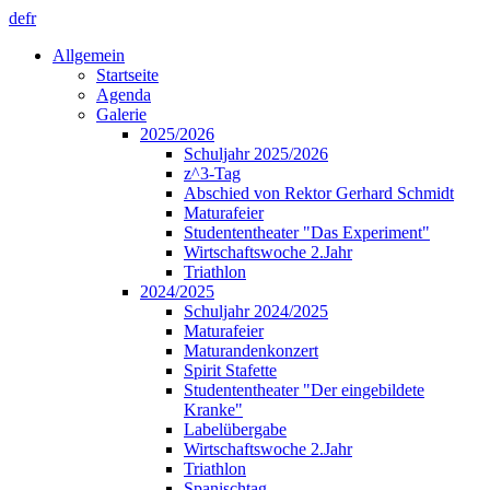
de
fr
Allgemein
Startseite
Agenda
Galerie
2025/2026
Schuljahr 2025/2026
z^3-Tag
Abschied von Rektor Gerhard Schmidt
Maturafeier
Studententheater "Das Experiment"
Wirtschaftswoche 2.Jahr
Triathlon
2024/2025
Schuljahr 2024/2025
Maturafeier
Maturandenkonzert
Spirit Stafette
Studententheater "Der eingebildete
Kranke"
Labelübergabe
Wirtschaftswoche 2.Jahr
Triathlon
Spanischtag