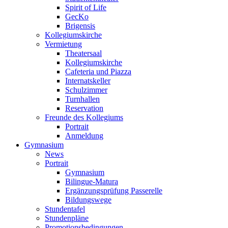
Spirit of Life
GecKo
Brigensis
Kollegiumskirche
Vermietung
Theatersaal
Kollegiumskirche
Cafeteria und Piazza
Internatskeller
Schulzimmer
Turnhallen
Reservation
Freunde des Kollegiums
Portrait
Anmeldung
Gymnasium
News
Portrait
Gymnasium
Bilingue-Matura
Ergänzungsprüfung Passerelle
Bildungswege
Stundentafel
Stundenpläne
Promotionsbedingungen