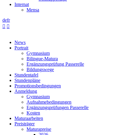
Internat
Mensa
de
fr


News
Portrait
Gymnasium
Bilingue-Matura
Ergänzungsprüfung Passerelle
Bildungswege
Stundentafel
Stundenpläne
Promotionsbedingungen
Anmeldung
Gymnasium
Aufnahmebedingungen
Ergänzungsprüfungen Passerelle
Kosten
Maturaarbeiten
Preisträger
Maturapreise
2026