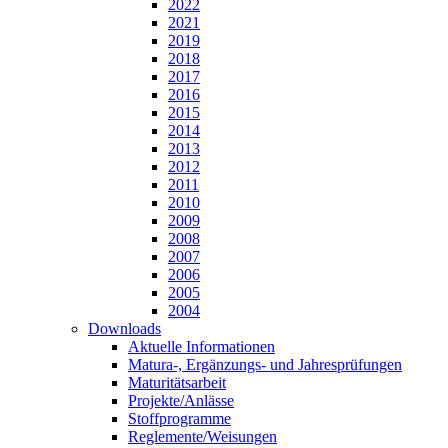
2022
2021
2019
2018
2017
2016
2015
2014
2013
2012
2011
2010
2009
2008
2007
2006
2005
2004
Downloads
Aktuelle Informationen
Matura-, Ergänzungs- und Jahresprüfungen
Maturitätsarbeit
Projekte/Anlässe
Stoffprogramme
Reglemente/Weisungen