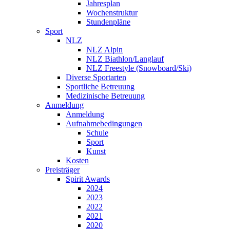
Jahresplan
Wochenstruktur
Stundenpläne
Sport
NLZ
NLZ Alpin
NLZ Biathlon/Langlauf
NLZ Freestyle (Snowboard/Ski)
Diverse Sportarten
Sportliche Betreuung
Medizinische Betreuung
Anmeldung
Anmeldung
Aufnahmebedingungen
Schule
Sport
Kunst
Kosten
Preisträger
Spirit Awards
2024
2023
2022
2021
2020