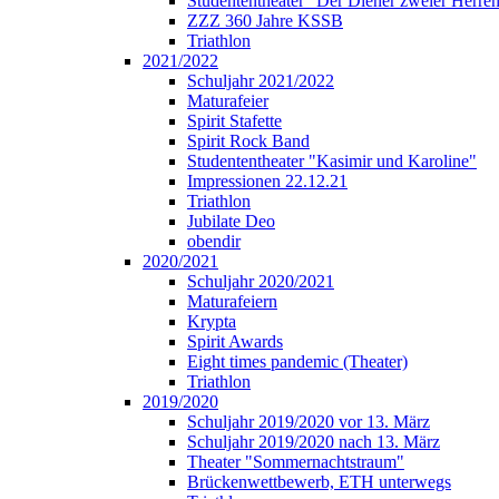
Studententheater "Der Diener zweier Herre
ZZZ 360 Jahre KSSB
Triathlon
2021/2022
Schuljahr 2021/2022
Maturafeier
Spirit Stafette
Spirit Rock Band
Studententheater "Kasimir und Karoline"
Impressionen 22.12.21
Triathlon
Jubilate Deo
obendir
2020/2021
Schuljahr 2020/2021
Maturafeiern
Krypta
Spirit Awards
Eight times pandemic (Theater)
Triathlon
2019/2020
Schuljahr 2019/2020 vor 13. März
Schuljahr 2019/2020 nach 13. März
Theater "Sommernachtstraum"
Brückenwettbewerb, ETH unterwegs