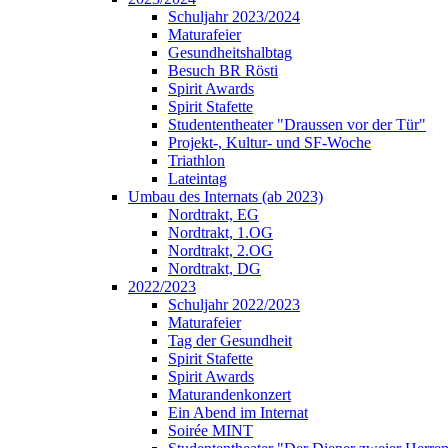
Schuljahr 2023/2024
Maturafeier
Gesundheitshalbtag
Besuch BR Rösti
Spirit Awards
Spirit Stafette
Studententheater "Draussen vor der Tür"
Projekt-, Kultur- und SF-Woche
Triathlon
Lateintag
Umbau des Internats (ab 2023)
Nordtrakt, EG
Nordtrakt, 1.OG
Nordtrakt, 2.OG
Nordtrakt, DG
2022/2023
Schuljahr 2022/2023
Maturafeier
Tag der Gesundheit
Spirit Stafette
Spirit Awards
Maturandenkonzert
Ein Abend im Internat
Soirée MINT