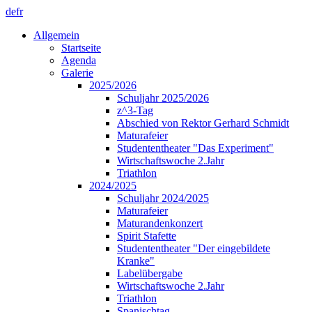
de
fr
Allgemein
Startseite
Agenda
Galerie
2025/2026
Schuljahr 2025/2026
z^3-Tag
Abschied von Rektor Gerhard Schmidt
Maturafeier
Studententheater "Das Experiment"
Wirtschaftswoche 2.Jahr
Triathlon
2024/2025
Schuljahr 2024/2025
Maturafeier
Maturandenkonzert
Spirit Stafette
Studententheater "Der eingebildete
Kranke"
Labelübergabe
Wirtschaftswoche 2.Jahr
Triathlon
Spanischtag