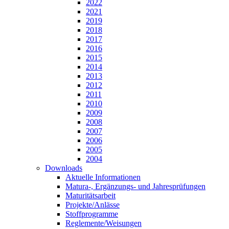
2022
2021
2019
2018
2017
2016
2015
2014
2013
2012
2011
2010
2009
2008
2007
2006
2005
2004
Downloads
Aktuelle Informationen
Matura-, Ergänzungs- und Jahresprüfungen
Maturitätsarbeit
Projekte/Anlässe
Stoffprogramme
Reglemente/Weisungen