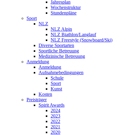
Jahresplan
Wochenstruktur
Stundenpläne
Sport
NLZ
NLZ Alpin
NLZ Biathlon/Langlauf
NLZ Freestyle (Snowboard/Ski)
Diverse Sportarten
Sportliche Betreuung
Medizinische Betreuung
Anmeldung
Anmeldung
Aufnahmebedingungen
Schule
Sport
Kunst
Kosten
Preisträger
Spirit Awards
2024
2023
2022
2021
2020