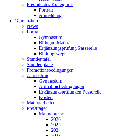
Freunde des Kollegiums
Portrait
Anmeldung
Gymnasium
News
Portrait
Gymnasium
Bilingue-Matura
Ergänzungsprüfung Passerelle
Bildungswege
Stundentafel
Stundenpläne
Promotionsbedingungen
Anmeldung
Gymnasium
Aufnahmebedingungen
Ergänzungsprüfungen Passerelle
Kosten
Maturaarbeiten
Preisträger
Maturapreise
2026
2025
2024
2023