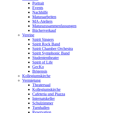
Portrait
Events
Nachhilfe
Maturaarbeiten
MA-Ateliers
Maturazusammenfassungen
Bücherverkauf
Vereine
Spirit Singers
Spirit Rock Band
Spirit Chamber Orchestra
Spirit Symphonic Band
Studententheater
Spirit of Life
GecKo
Brigensis
Kollegiumskirche
Vermietung
Theatersaal
Kollegiumskirche
Cafeteria und Piazza
Internatskeller
Schulzimmer
Turnhallen
Reservation