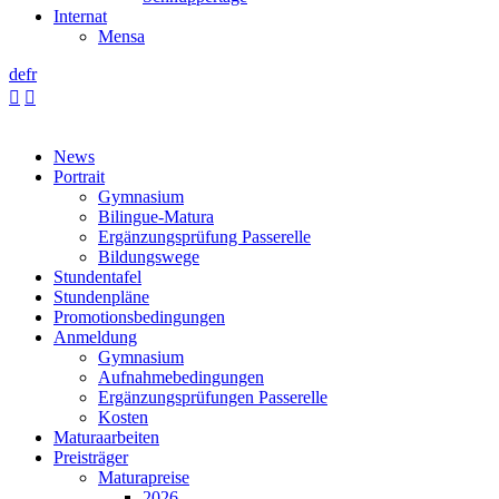
Internat
Mensa
de
fr


News
Portrait
Gymnasium
Bilingue-Matura
Ergänzungsprüfung Passerelle
Bildungswege
Stundentafel
Stundenpläne
Promotionsbedingungen
Anmeldung
Gymnasium
Aufnahmebedingungen
Ergänzungsprüfungen Passerelle
Kosten
Maturaarbeiten
Preisträger
Maturapreise
2026