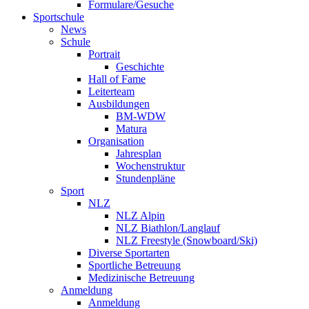
Formulare/Gesuche
Sportschule
News
Schule
Portrait
Geschichte
Hall of Fame
Leiterteam
Ausbildungen
BM-WDW
Matura
Organisation
Jahresplan
Wochenstruktur
Stundenpläne
Sport
NLZ
NLZ Alpin
NLZ Biathlon/Langlauf
NLZ Freestyle (Snowboard/Ski)
Diverse Sportarten
Sportliche Betreuung
Medizinische Betreuung
Anmeldung
Anmeldung