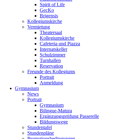
Spirit of Life
GecKo
Brigensis
Kollegiumskirche
Vermietung
Theatersaal
Kollegiumskirche
Cafeteria und Piazza
Internatskeller
Schulzimmer
Turnhallen
Reservation
Freunde des Kollegiums
Portrait
Anmeldung
Gymnasium
News
Portrait
Gymnasium
Bilingue-Matura
Ergänzungsprüfung Passerelle
Bildungswege
Stundentafel
Stundenpläne
Promotionsbedingungen