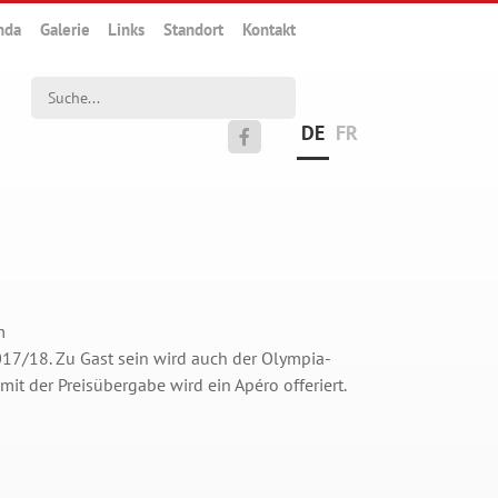
nda
Galerie
Links
Standort
Kontakt
Suchwort
DE
FR

m
017/18. Zu Gast sein wird auch der Olympia-
it der Preisübergabe wird ein Apéro offeriert.