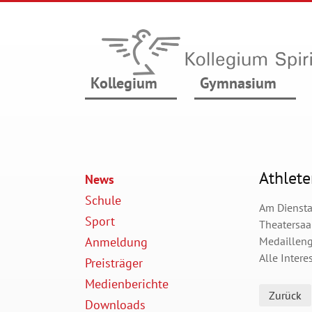
Kollegium
Gymnasium
Athlet
News
Schule
Am Diensta
Sport
Theatersaa
Anmeldung
Medaillenge
Alle Intere
Preisträger
Medienberichte
Zurück
Downloads