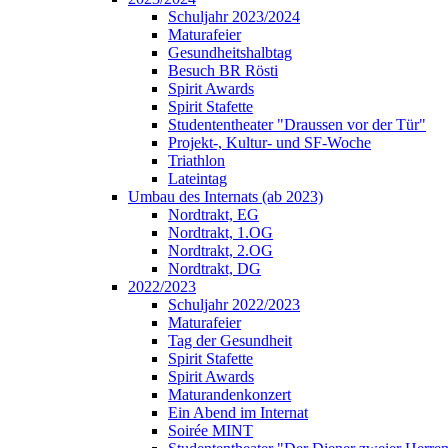
Schuljahr 2023/2024
Maturafeier
Gesundheitshalbtag
Besuch BR Rösti
Spirit Awards
Spirit Stafette
Studententheater "Draussen vor der Tür"
Projekt-, Kultur- und SF-Woche
Triathlon
Lateintag
Umbau des Internats (ab 2023)
Nordtrakt, EG
Nordtrakt, 1.OG
Nordtrakt, 2.OG
Nordtrakt, DG
2022/2023
Schuljahr 2022/2023
Maturafeier
Tag der Gesundheit
Spirit Stafette
Spirit Awards
Maturandenkonzert
Ein Abend im Internat
Soirée MINT