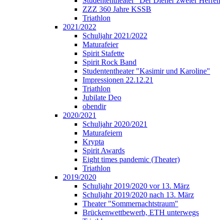
Studententheater "Der Diener zweier Herre
ZZZ 360 Jahre KSSB
Triathlon
2021/2022
Schuljahr 2021/2022
Maturafeier
Spirit Stafette
Spirit Rock Band
Studententheater "Kasimir und Karoline"
Impressionen 22.12.21
Triathlon
Jubilate Deo
obendir
2020/2021
Schuljahr 2020/2021
Maturafeiern
Krypta
Spirit Awards
Eight times pandemic (Theater)
Triathlon
2019/2020
Schuljahr 2019/2020 vor 13. März
Schuljahr 2019/2020 nach 13. März
Theater "Sommernachtstraum"
Brückenwettbewerb, ETH unterwegs