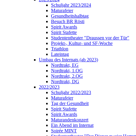
Schuljahr 2023/2024
Maturafeier
Gesundheitshalbtag
Besuch BR Rösti
Spirit Awards
Spirit Stafette
Studententheater "Draussen vor der Tür"
Projekt-, Kultur- und SF-Woche
Triathlon
Lateintag
Umbau des Internats (ab 2023)
Nordtrakt, EG
Nordtrakt, 1.OG
Nordtrakt, 2.OG
Nordtrakt, DG
2022/2023
Schuljahr 2022/2023
Maturafeier
Tag der Gesundheit
Spirit Stafette
Spirit Awards
Maturandenkonzert
Ein Abend im Internat
Soirée MINT