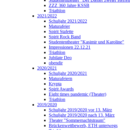
Studententheater "Der Diener zweier Herre
ZZZ 360 Jahre KSSB
Triathlon
2021/2022
Schuljahr 2021/2022
Maturafeier
Spirit Stafette
Spirit Rock Band
Studententheater "Kasimir und Karoline"
Impressionen 22.12.21
Triathlon
Jubilate Deo
obendir
2020/2021
Schuljahr 2020/2021
Maturafeiern
Krypta
Spirit Awards
Eight times pandemic (Theater)
Triathlon
2019/2020
Schuljahr 2019/2020 vor 13. März
Schuljahr 2019/2020 nach 13. März
Theater "Sommernachtstraum"
Brückenwettbewerb, ETH unterwegs