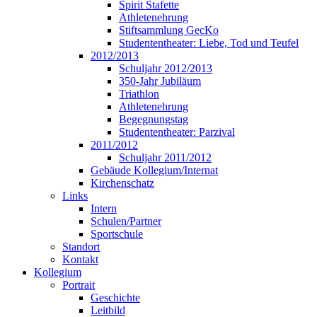
Spirit Stafette
Athletenehrung
Stiftsammlung GecKo
Studententheater: Liebe, Tod und Teufel
2012/2013
Schuljahr 2012/2013
350-Jahr Jubiläum
Triathlon
Athletenehrung
Begegnungstag
Studententheater: Parzival
2011/2012
Schuljahr 2011/2012
Gebäude Kollegium/Internat
Kirchenschatz
Links
Intern
Schulen/Partner
Sportschule
Standort
Kontakt
Kollegium
Portrait
Geschichte
Leitbild