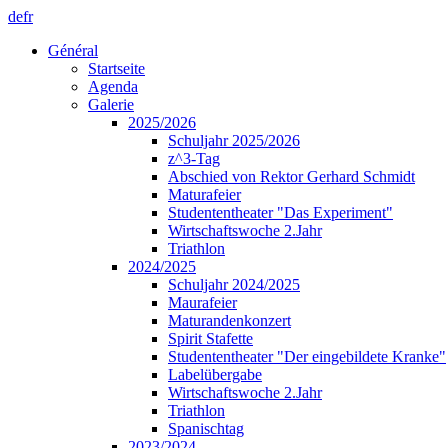
de
fr
Général
Startseite
Agenda
Galerie
2025/2026
Schuljahr 2025/2026
z^3-Tag
Abschied von Rektor Gerhard Schmidt
Maturafeier
Studententheater "Das Experiment"
Wirtschaftswoche 2.Jahr
Triathlon
2024/2025
Schuljahr 2024/2025
Maurafeier
Maturandenkonzert
Spirit Stafette
Studententheater "Der eingebildete Kranke"
Labelübergabe
Wirtschaftswoche 2.Jahr
Triathlon
Spanischtag
2023/2024