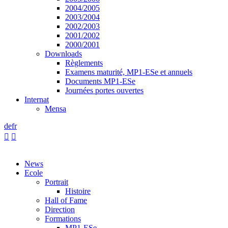
2004/2005
2003/2004
2002/2003
2001/2002
2000/2001
Downloads
Règlements
Examens maturité, MP1-ESe et annuels
Documents MP1-ESe
Journées portes ouvertes
Internat
Mensa
de
fr


News
Ecole
Portrait
Histoire
Hall of Fame
Direction
Formations
MP1-ESe