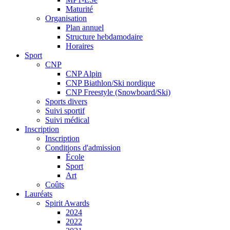
Maturité
Organisation
Plan annuel
Structure hebdamodaire
Horaires
Sport
CNP
CNP Alpin
CNP Biathlon/Ski nordique
CNP Freestyle (Snowboard/Ski)
Sports divers
Suivi sportif
Suivi médical
Inscription
Inscription
Conditions d'admission
École
Sport
Art
Coûts
Lauréats
Spirit Awards
2024
2022