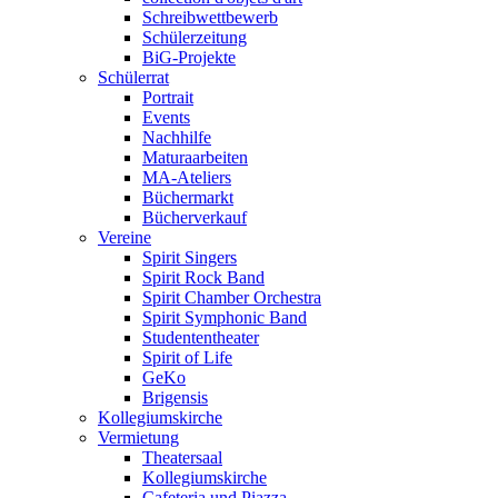
Schreibwettbewerb
Schülerzeitung
BiG-Projekte
Schülerrat
Portrait
Events
Nachhilfe
Maturaarbeiten
MA-Ateliers
Büchermarkt
Bücherverkauf
Vereine
Spirit Singers
Spirit Rock Band
Spirit Chamber Orchestra
Spirit Symphonic Band
Studententheater
Spirit of Life
GeKo
Brigensis
Kollegiumskirche
Vermietung
Theatersaal
Kollegiumskirche
Cafeteria und Piazza