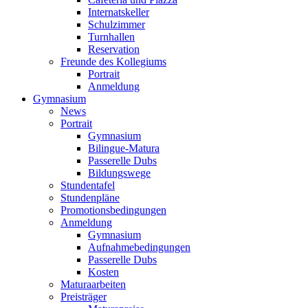
Internatskeller
Schulzimmer
Turnhallen
Reservation
Freunde des Kollegiums
Portrait
Anmeldung
Gymnasium
News
Portrait
Gymnasium
Bilingue-Matura
Passerelle Dubs
Bildungswege
Stundentafel
Stundenpläne
Promotionsbedingungen
Anmeldung
Gymnasium
Aufnahmebedingungen
Passerelle Dubs
Kosten
Maturaarbeiten
Preisträger