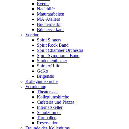
Events
Nachhilfe
Maturaarbeiten
MA-Ateliers
Büchermarkt
Bücherverkauf
Vereine
Spirit Singers
Spirit Rock Band
Spirit Chamber Orchestra
Spirit Symphonic Band
Studententheater
Spirit of Life
GeKo
Brigensis
Kollegiumskirche
Vermietung
Theatersaal
Kollegiumskirche
Cafeteria und Piazza
Internatskeller
Schulzimmer
Turnhallen
Reservation
Freunde des Kollegiums