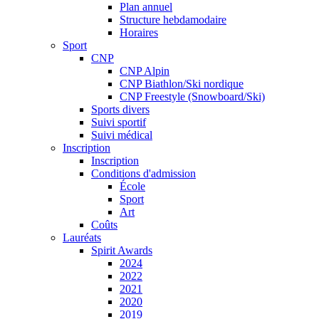
Plan annuel
Structure hebdamodaire
Horaires
Sport
CNP
CNP Alpin
CNP Biathlon/Ski nordique
CNP Freestyle (Snowboard/Ski)
Sports divers
Suivi sportif
Suivi médical
Inscription
Inscription
Conditions d'admission
École
Sport
Art
Coûts
Lauréats
Spirit Awards
2024
2022
2021
2020
2019