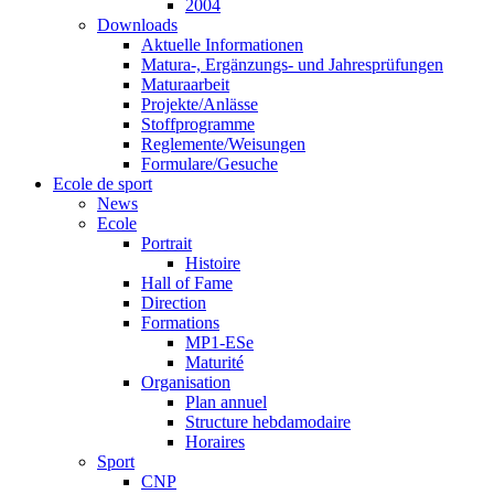
2004
Downloads
Aktuelle Informationen
Matura-, Ergänzungs- und Jahresprüfungen
Maturaarbeit
Projekte/Anlässe
Stoffprogramme
Reglemente/Weisungen
Formulare/Gesuche
Ecole de sport
News
Ecole
Portrait
Histoire
Hall of Fame
Direction
Formations
MP1-ESe
Maturité
Organisation
Plan annuel
Structure hebdamodaire
Horaires
Sport
CNP