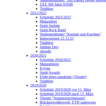
Studententheater "Der Diener zweier Herre
ZZZ 360 Jahre KSSB
Triathlon
2021/2022
Schuljahr 2021/2022
Maturafeier
Spirit Stafette
Spirit Rock Band
Studententheater "Kasimir und Karoline"
Impressionen 22.12.21
Triathlon
Jubilate Deo
obendir
2020/2021
Schuljahr 2020/2021
Maturafeiern
Krypta
Spirit Awards
Eight times pandemic (Theater)
Triathlon
2019/2020
Schuljahr 2019/2020 vor 13. März
Schuljahr 2019/2020 nach 13. März
Theater "Sommernachtstraum"
Brückenwettbewerb, ETH unterwegs