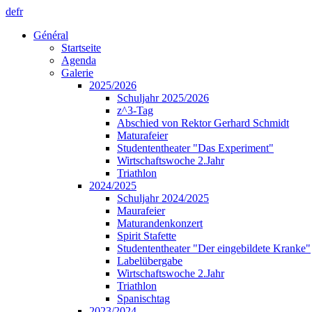
de
fr
Général
Startseite
Agenda
Galerie
2025/2026
Schuljahr 2025/2026
z^3-Tag
Abschied von Rektor Gerhard Schmidt
Maturafeier
Studententheater "Das Experiment"
Wirtschaftswoche 2.Jahr
Triathlon
2024/2025
Schuljahr 2024/2025
Maurafeier
Maturandenkonzert
Spirit Stafette
Studententheater "Der eingebildete Kranke"
Labelübergabe
Wirtschaftswoche 2.Jahr
Triathlon
Spanischtag
2023/2024