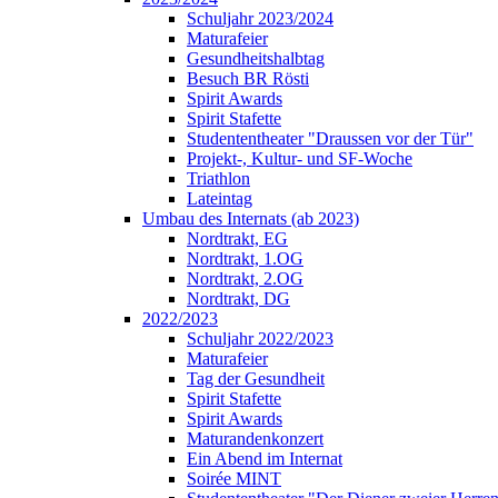
Schuljahr 2023/2024
Maturafeier
Gesundheitshalbtag
Besuch BR Rösti
Spirit Awards
Spirit Stafette
Studententheater "Draussen vor der Tür"
Projekt-, Kultur- und SF-Woche
Triathlon
Lateintag
Umbau des Internats (ab 2023)
Nordtrakt, EG
Nordtrakt, 1.OG
Nordtrakt, 2.OG
Nordtrakt, DG
2022/2023
Schuljahr 2022/2023
Maturafeier
Tag der Gesundheit
Spirit Stafette
Spirit Awards
Maturandenkonzert
Ein Abend im Internat
Soirée MINT