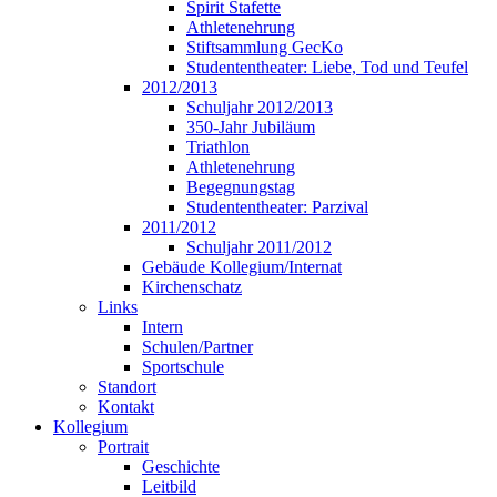
Spirit Stafette
Athletenehrung
Stiftsammlung GecKo
Studententheater: Liebe, Tod und Teufel
2012/2013
Schuljahr 2012/2013
350-Jahr Jubiläum
Triathlon
Athletenehrung
Begegnungstag
Studententheater: Parzival
2011/2012
Schuljahr 2011/2012
Gebäude Kollegium/Internat
Kirchenschatz
Links
Intern
Schulen/Partner
Sportschule
Standort
Kontakt
Kollegium
Portrait
Geschichte
Leitbild