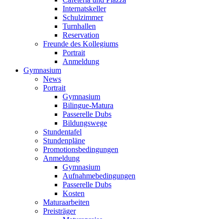
Internatskeller
Schulzimmer
Turnhallen
Reservation
Freunde des Kollegiums
Portrait
Anmeldung
Gymnasium
News
Portrait
Gymnasium
Bilingue-Matura
Passerelle Dubs
Bildungswege
Stundentafel
Stundenpläne
Promotionsbedingungen
Anmeldung
Gymnasium
Aufnahmebedingungen
Passerelle Dubs
Kosten
Maturaarbeiten
Preisträger