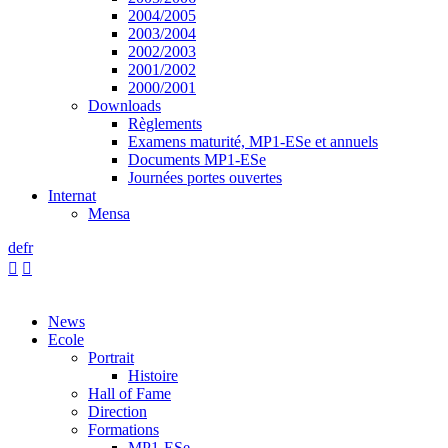
2004/2005
2003/2004
2002/2003
2001/2002
2000/2001
Downloads
Règlements
Examens maturité, MP1-ESe et annuels
Documents MP1-ESe
Journées portes ouvertes
Internat
Mensa
de
fr


News
Ecole
Portrait
Histoire
Hall of Fame
Direction
Formations
MP1-ESe