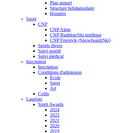
Plan annuel
Structure hebdamodaire
Horaires
Sport
CNP
CNP Alpin
CNP Biathlon/Ski nordique
CNP Freestyle (Snowboard/Ski)
Sports divers
Suivi sportif
Suivi médical
Inscription
Inscription
Conditions d'admission
École
Sport
Art
Coûts
Lauréats
Spirit Awards
2024
2022
2021
2020
2019