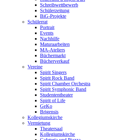
Schreibwettbewerb
Schülerzeitung
BiG-Projekte
Schülerrat
Portrait
Events
Nachhilfe
Maturaarbeiten
MA-Ateliers
Büchermarkt
Bücherverkauf
Vereine
Spirit Singers
Spirit Rock Band
Spirit Chamber Orchestra
Spirit Symphonic Band
Studententheater
Spirit of Life
GeKo
Brigensis
Kollegiumskirche
Vermietung
Theatersaal
Kollegiumskirche
Cafeteria und Piazza