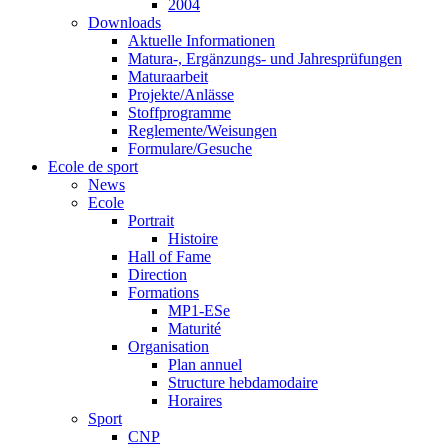
2004
Downloads
Aktuelle Informationen
Matura-, Ergänzungs- und Jahresprüfungen
Maturaarbeit
Projekte/Anlässe
Stoffprogramme
Reglemente/Weisungen
Formulare/Gesuche
Ecole de sport
News
Ecole
Portrait
Histoire
Hall of Fame
Direction
Formations
MP1-ESe
Maturité
Organisation
Plan annuel
Structure hebdamodaire
Horaires
Sport
CNP