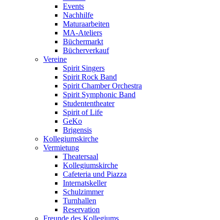
Events
Nachhilfe
Maturaarbeiten
MA-Ateliers
Büchermarkt
Bücherverkauf
Vereine
Spirit Singers
Spirit Rock Band
Spirit Chamber Orchestra
Spirit Symphonic Band
Studententheater
Spirit of Life
GeKo
Brigensis
Kollegiumskirche
Vermietung
Theatersaal
Kollegiumskirche
Cafeteria und Piazza
Internatskeller
Schulzimmer
Turnhallen
Reservation
Freunde des Kollegiums