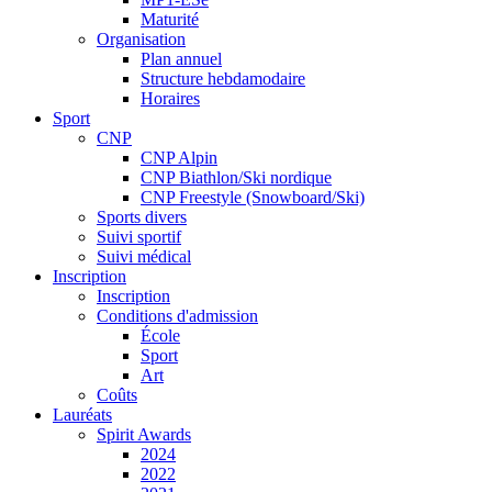
Maturité
Organisation
Plan annuel
Structure hebdamodaire
Horaires
Sport
CNP
CNP Alpin
CNP Biathlon/Ski nordique
CNP Freestyle (Snowboard/Ski)
Sports divers
Suivi sportif
Suivi médical
Inscription
Inscription
Conditions d'admission
École
Sport
Art
Coûts
Lauréats
Spirit Awards
2024
2022