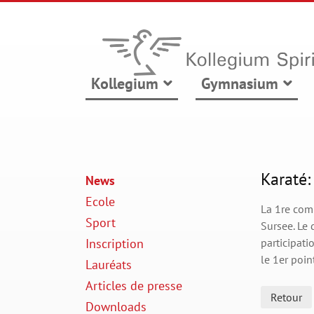
Kollegium
Gymnasium
Karaté:
News
Ecole
La 1re com
Sport
Sursee. Le 
Inscription
participati
le 1er poin
Lauréats
Articles de presse
Retour
Downloads