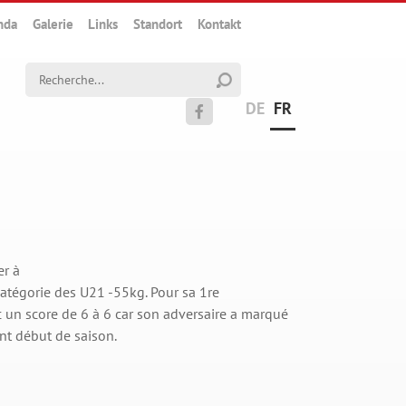
nda
Galerie
Links
Standort
Kontakt
Chaine de recherche (au moins 3
DE
FR

er à
catégorie des U21 -55kg. Pour sa 1re
ec un score de 6 à 6 car son adversaire a marqué
ent début de saison.