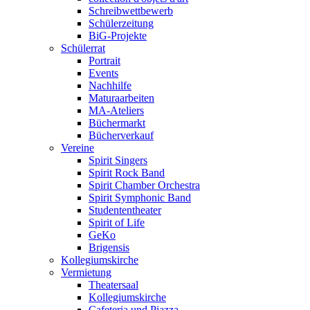
Schreibwettbewerb
Schülerzeitung
BiG-Projekte
Schülerrat
Portrait
Events
Nachhilfe
Maturaarbeiten
MA-Ateliers
Büchermarkt
Bücherverkauf
Vereine
Spirit Singers
Spirit Rock Band
Spirit Chamber Orchestra
Spirit Symphonic Band
Studententheater
Spirit of Life
GeKo
Brigensis
Kollegiumskirche
Vermietung
Theatersaal
Kollegiumskirche
Cafeteria und Piazza