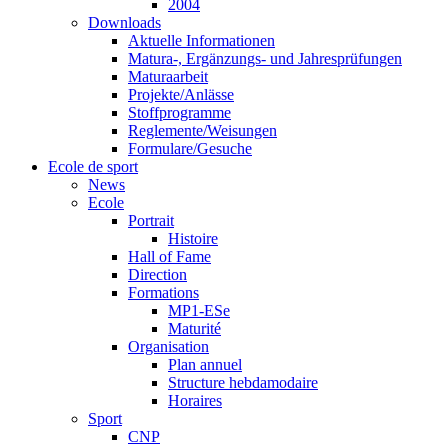
2004
Downloads
Aktuelle Informationen
Matura-, Ergänzungs- und Jahresprüfungen
Maturaarbeit
Projekte/Anlässe
Stoffprogramme
Reglemente/Weisungen
Formulare/Gesuche
Ecole de sport
News
Ecole
Portrait
Histoire
Hall of Fame
Direction
Formations
MP1-ESe
Maturité
Organisation
Plan annuel
Structure hebdamodaire
Horaires
Sport
CNP