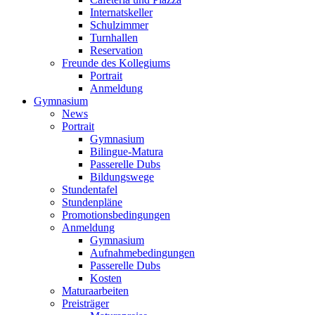
Internatskeller
Schulzimmer
Turnhallen
Reservation
Freunde des Kollegiums
Portrait
Anmeldung
Gymnasium
News
Portrait
Gymnasium
Bilingue-Matura
Passerelle Dubs
Bildungswege
Stundentafel
Stundenpläne
Promotionsbedingungen
Anmeldung
Gymnasium
Aufnahmebedingungen
Passerelle Dubs
Kosten
Maturaarbeiten
Preisträger