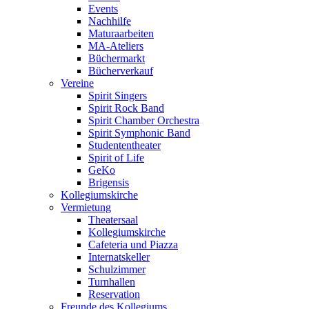
Events
Nachhilfe
Maturaarbeiten
MA-Ateliers
Büchermarkt
Bücherverkauf
Vereine
Spirit Singers
Spirit Rock Band
Spirit Chamber Orchestra
Spirit Symphonic Band
Studententheater
Spirit of Life
GeKo
Brigensis
Kollegiumskirche
Vermietung
Theatersaal
Kollegiumskirche
Cafeteria und Piazza
Internatskeller
Schulzimmer
Turnhallen
Reservation
Freunde des Kollegiums