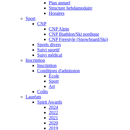
Plan annuel
Structure hebdamodaire
Horaires
Sport
CNP
CNP Alpin
CNP Biathlon/Ski nordique
CNP Freestyle (Snowboard/Ski)
Sports divers
Suivi sportif
Suivi médical
Inscription
Inscription
Conditions d'admission
École
Sport
Art
Coûts
Lauréats
Spirit Awards
2024
2022
2021
2020
2019