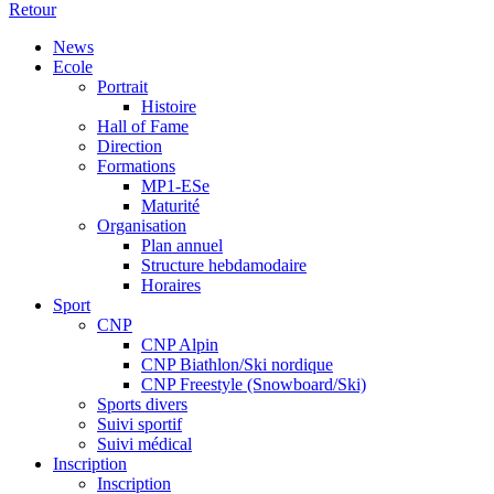
Retour
News
Ecole
Portrait
Histoire
Hall of Fame
Direction
Formations
MP1-ESe
Maturité
Organisation
Plan annuel
Structure hebdamodaire
Horaires
Sport
CNP
CNP Alpin
CNP Biathlon/Ski nordique
CNP Freestyle (Snowboard/Ski)
Sports divers
Suivi sportif
Suivi médical
Inscription
Inscription