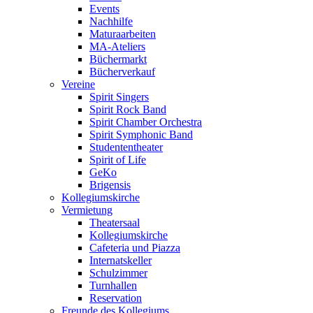
Events
Nachhilfe
Maturaarbeiten
MA-Ateliers
Büchermarkt
Bücherverkauf
Vereine
Spirit Singers
Spirit Rock Band
Spirit Chamber Orchestra
Spirit Symphonic Band
Studententheater
Spirit of Life
GeKo
Brigensis
Kollegiumskirche
Vermietung
Theatersaal
Kollegiumskirche
Cafeteria und Piazza
Internatskeller
Schulzimmer
Turnhallen
Reservation
Freunde des Kollegiums