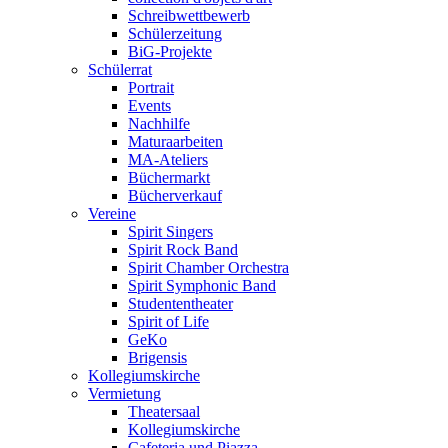
Schreibwettbewerb
Schülerzeitung
BiG-Projekte
Schülerrat
Portrait
Events
Nachhilfe
Maturaarbeiten
MA-Ateliers
Büchermarkt
Bücherverkauf
Vereine
Spirit Singers
Spirit Rock Band
Spirit Chamber Orchestra
Spirit Symphonic Band
Studententheater
Spirit of Life
GeKo
Brigensis
Kollegiumskirche
Vermietung
Theatersaal
Kollegiumskirche
Cafeteria und Piazza