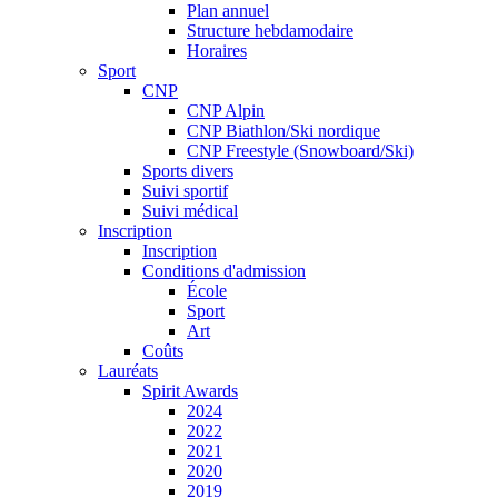
Plan annuel
Structure hebdamodaire
Horaires
Sport
CNP
CNP Alpin
CNP Biathlon/Ski nordique
CNP Freestyle (Snowboard/Ski)
Sports divers
Suivi sportif
Suivi médical
Inscription
Inscription
Conditions d'admission
École
Sport
Art
Coûts
Lauréats
Spirit Awards
2024
2022
2021
2020
2019