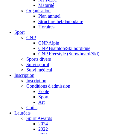
Maturité
Organisation
Plan annuel
Structure hebdamodaire
Horaires
Sport
CNP
CNP Alpin
CNP Biathlon/Ski nordique
CNP Freestyle (Snowboard/Ski)
Sports divers
Suivi sportif
Suivi médical
Inscription
Inscription
Conditions d'admission
École
Sport
Art
Coûts
Lauréats
Spirit Awards
2024
2022