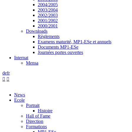
2004/2005
2003/2004
2002/2003
2001/2002
2000/2001
Downloads
Règlements
Examens maturité, MP1-ESe et annuels
Documents MP1-ESe
Journées portes ouvertes
Internat
Mensa
de
fr


News
Ecole
Portrait
Histoire
Hall of Fame
Direction
Formations
MP1-ESe