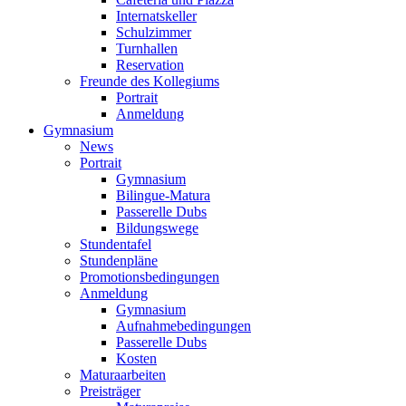
Internatskeller
Schulzimmer
Turnhallen
Reservation
Freunde des Kollegiums
Portrait
Anmeldung
Gymnasium
News
Portrait
Gymnasium
Bilingue-Matura
Passerelle Dubs
Bildungswege
Stundentafel
Stundenpläne
Promotionsbedingungen
Anmeldung
Gymnasium
Aufnahmebedingungen
Passerelle Dubs
Kosten
Maturaarbeiten
Preisträger