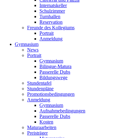
Internatskeller
Schulzimmer
Turnhallen
Reservation
Freunde des Kollegiums
Portrait
Anmeldung
Gymnasium
News
Portrait
Gymnasium
Bilingue-Matura
Passerelle Dubs
Bildungswege
Stundentafel
Stundenpläne
Promotionsbedingungen
Anmeldung
Gymnasium
Aufnahmebedingungen
Passerelle Dubs
Kosten
Maturaarbeiten
Preisträger