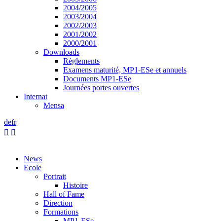
2004/2005
2003/2004
2002/2003
2001/2002
2000/2001
Downloads
Règlements
Examens maturité, MP1-ESe et annuels
Documents MP1-ESe
Journées portes ouvertes
Internat
Mensa
de
fr


News
Ecole
Portrait
Histoire
Hall of Fame
Direction
Formations
MP1-ESe