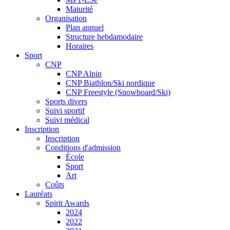
Maturité
Organisation
Plan annuel
Structure hebdamodaire
Horaires
Sport
CNP
CNP Alpin
CNP Biathlon/Ski nordique
CNP Freestyle (Snowboard/Ski)
Sports divers
Suivi sportif
Suivi médical
Inscription
Inscription
Conditions d'admission
École
Sport
Art
Coûts
Lauréats
Spirit Awards
2024
2022