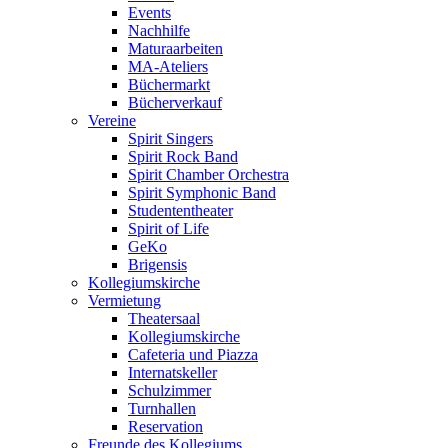
Events
Nachhilfe
Maturaarbeiten
MA-Ateliers
Büchermarkt
Bücherverkauf
Vereine
Spirit Singers
Spirit Rock Band
Spirit Chamber Orchestra
Spirit Symphonic Band
Studententheater
Spirit of Life
GeKo
Brigensis
Kollegiumskirche
Vermietung
Theatersaal
Kollegiumskirche
Cafeteria und Piazza
Internatskeller
Schulzimmer
Turnhallen
Reservation
Freunde des Kollegiums