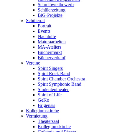
Schreibwettbewerb
Schülerzeitung
BiG-Projekte
Schülerrat
Portrait
Events
Nachhilfe
Maturaarbeiten
MA-Ateliers
Büchermarkt
Bücherverkauf
Vereine
Spirit Singers
Spirit Rock Band
Spirit Chamber Orchestra
Spirit Symphonic Band
Studententheater
Spirit of Life
GeKo
Brigensis
Kollegiumskirche
Vermietung
Theatersaal
Kollegiumskirche
Cafeteria und Piazza