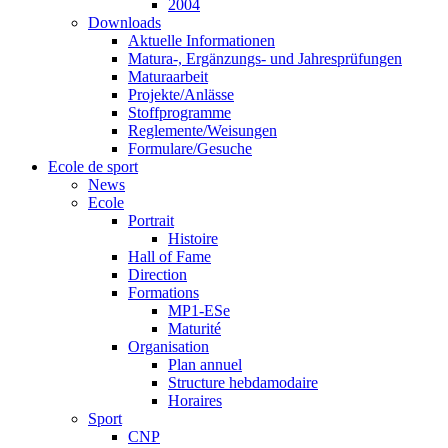
2004
Downloads
Aktuelle Informationen
Matura-, Ergänzungs- und Jahresprüfungen
Maturaarbeit
Projekte/Anlässe
Stoffprogramme
Reglemente/Weisungen
Formulare/Gesuche
Ecole de sport
News
Ecole
Portrait
Histoire
Hall of Fame
Direction
Formations
MP1-ESe
Maturité
Organisation
Plan annuel
Structure hebdamodaire
Horaires
Sport
CNP