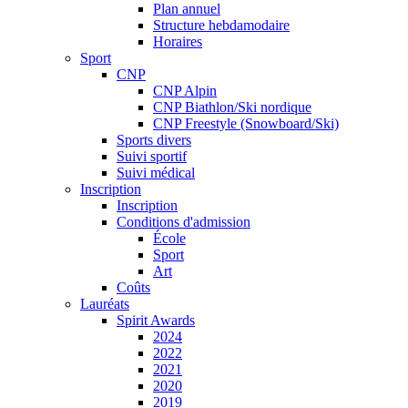
Plan annuel
Structure hebdamodaire
Horaires
Sport
CNP
CNP Alpin
CNP Biathlon/Ski nordique
CNP Freestyle (Snowboard/Ski)
Sports divers
Suivi sportif
Suivi médical
Inscription
Inscription
Conditions d'admission
École
Sport
Art
Coûts
Lauréats
Spirit Awards
2024
2022
2021
2020
2019