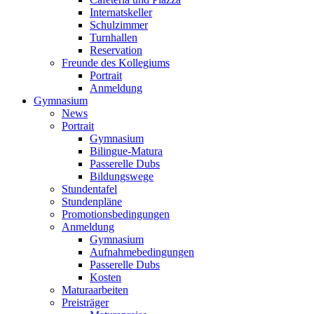
Internatskeller
Schulzimmer
Turnhallen
Reservation
Freunde des Kollegiums
Portrait
Anmeldung
Gymnasium
News
Portrait
Gymnasium
Bilingue-Matura
Passerelle Dubs
Bildungswege
Stundentafel
Stundenpläne
Promotionsbedingungen
Anmeldung
Gymnasium
Aufnahmebedingungen
Passerelle Dubs
Kosten
Maturaarbeiten
Preisträger