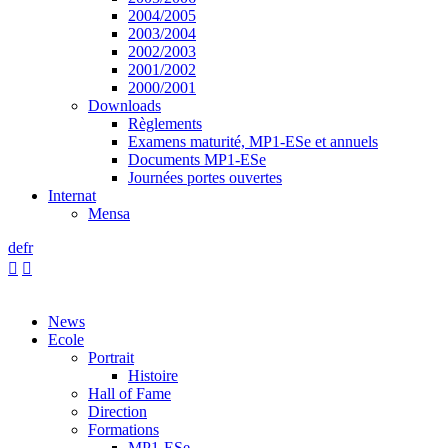
2004/2005
2003/2004
2002/2003
2001/2002
2000/2001
Downloads
Règlements
Examens maturité, MP1-ESe et annuels
Documents MP1-ESe
Journées portes ouvertes
Internat
Mensa
de
fr


News
Ecole
Portrait
Histoire
Hall of Fame
Direction
Formations
MP1-ESe