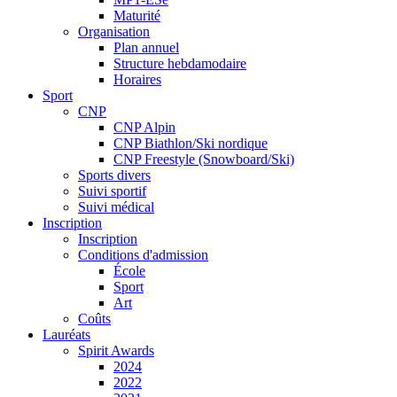
Maturité
Organisation
Plan annuel
Structure hebdamodaire
Horaires
Sport
CNP
CNP Alpin
CNP Biathlon/Ski nordique
CNP Freestyle (Snowboard/Ski)
Sports divers
Suivi sportif
Suivi médical
Inscription
Inscription
Conditions d'admission
École
Sport
Art
Coûts
Lauréats
Spirit Awards
2024
2022