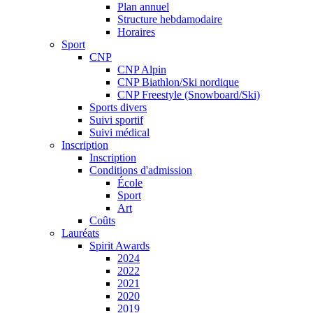
Plan annuel
Structure hebdamodaire
Horaires
Sport
CNP
CNP Alpin
CNP Biathlon/Ski nordique
CNP Freestyle (Snowboard/Ski)
Sports divers
Suivi sportif
Suivi médical
Inscription
Inscription
Conditions d'admission
École
Sport
Art
Coûts
Lauréats
Spirit Awards
2024
2022
2021
2020
2019