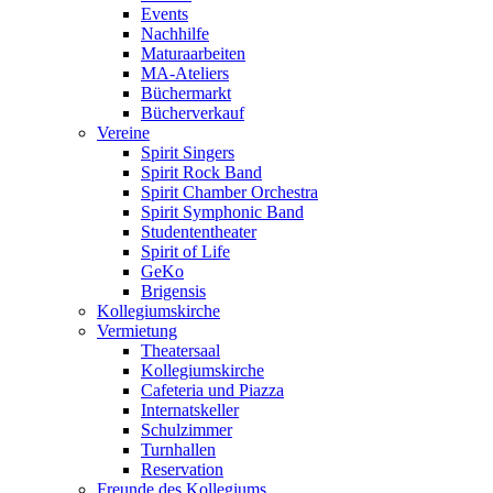
Events
Nachhilfe
Maturaarbeiten
MA-Ateliers
Büchermarkt
Bücherverkauf
Vereine
Spirit Singers
Spirit Rock Band
Spirit Chamber Orchestra
Spirit Symphonic Band
Studententheater
Spirit of Life
GeKo
Brigensis
Kollegiumskirche
Vermietung
Theatersaal
Kollegiumskirche
Cafeteria und Piazza
Internatskeller
Schulzimmer
Turnhallen
Reservation
Freunde des Kollegiums