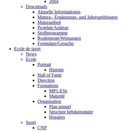
2004
Downloads
Aktuelle Informationen
Matura-, Ergänzungs- und Jahresprüfungen
Maturaarbeit
Projekte/Anlässe
Stoffprogramme
Reglemente/Weisungen
Formulare/Gesuche
Ecole de sport
News
Ecole
Portrait
Histoire
Hall of Fame
Direction
Formations
MP1-ESe
Maturité
Organisation
Plan annuel
Structure hebdamodaire
Horaires
Sport
CNP