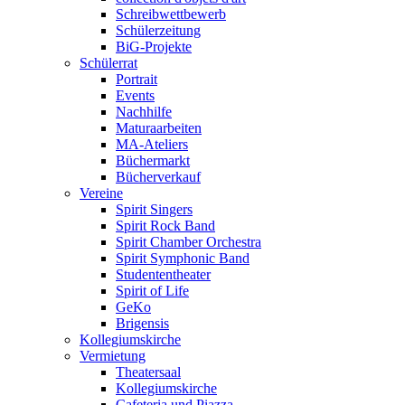
Schreibwettbewerb
Schülerzeitung
BiG-Projekte
Schülerrat
Portrait
Events
Nachhilfe
Maturaarbeiten
MA-Ateliers
Büchermarkt
Bücherverkauf
Vereine
Spirit Singers
Spirit Rock Band
Spirit Chamber Orchestra
Spirit Symphonic Band
Studententheater
Spirit of Life
GeKo
Brigensis
Kollegiumskirche
Vermietung
Theatersaal
Kollegiumskirche
Cafeteria und Piazza