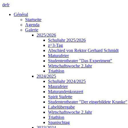
de
fr
Général
Startseite
Agenda
Galerie
2025/2026
Schuljahr 2025/2026
z^3-Tag
Abschied von Rektor Gerhard Schmidt
Maturafeier
Studententheater "Das Experiment"
Wirtschaftswoche 2.Jahr
Triathlon
2024/2025
Schuljahr 2024/2025
Maurafeier
Maturandenkonzert
Spirit Stafette
Studententheater "Der eingebildete Kranke"
Labelübergabe
Wirtschaftswoche 2.Jahr
Triathlon
Spanischtag
2023/2024