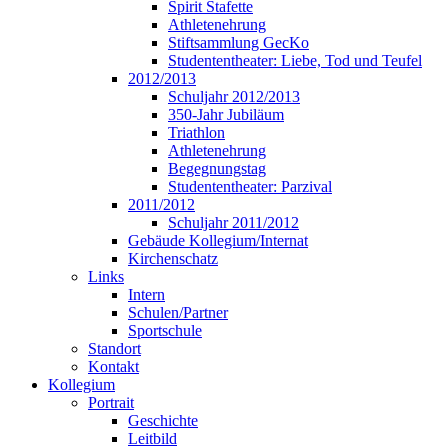
Spirit Stafette
Athletenehrung
Stiftsammlung GecKo
Studententheater: Liebe, Tod und Teufel
2012/2013
Schuljahr 2012/2013
350-Jahr Jubiläum
Triathlon
Athletenehrung
Begegnungstag
Studententheater: Parzival
2011/2012
Schuljahr 2011/2012
Gebäude Kollegium/Internat
Kirchenschatz
Links
Intern
Schulen/Partner
Sportschule
Standort
Kontakt
Kollegium
Portrait
Geschichte
Leitbild