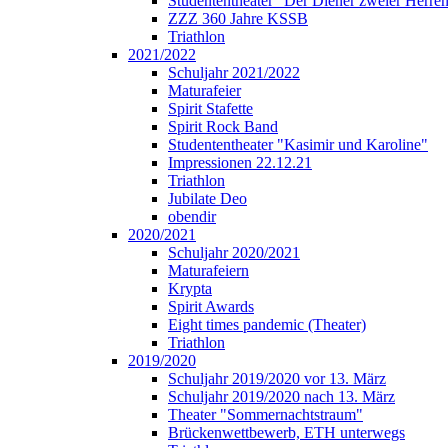
Studententheater "Der Diener zweier Herre
ZZZ 360 Jahre KSSB
Triathlon
2021/2022
Schuljahr 2021/2022
Maturafeier
Spirit Stafette
Spirit Rock Band
Studententheater "Kasimir und Karoline"
Impressionen 22.12.21
Triathlon
Jubilate Deo
obendir
2020/2021
Schuljahr 2020/2021
Maturafeiern
Krypta
Spirit Awards
Eight times pandemic (Theater)
Triathlon
2019/2020
Schuljahr 2019/2020 vor 13. März
Schuljahr 2019/2020 nach 13. März
Theater "Sommernachtstraum"
Brückenwettbewerb, ETH unterwegs