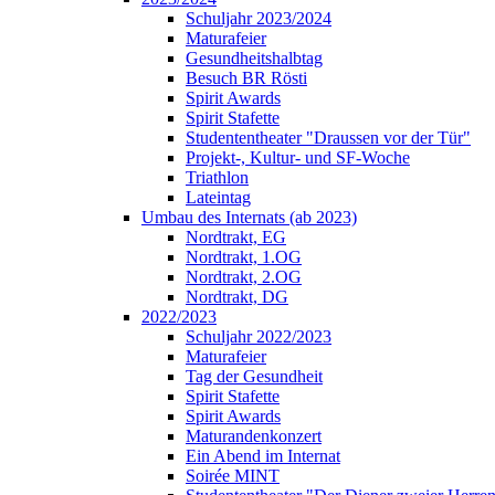
Schuljahr 2023/2024
Maturafeier
Gesundheitshalbtag
Besuch BR Rösti
Spirit Awards
Spirit Stafette
Studententheater "Draussen vor der Tür"
Projekt-, Kultur- und SF-Woche
Triathlon
Lateintag
Umbau des Internats (ab 2023)
Nordtrakt, EG
Nordtrakt, 1.OG
Nordtrakt, 2.OG
Nordtrakt, DG
2022/2023
Schuljahr 2022/2023
Maturafeier
Tag der Gesundheit
Spirit Stafette
Spirit Awards
Maturandenkonzert
Ein Abend im Internat
Soirée MINT