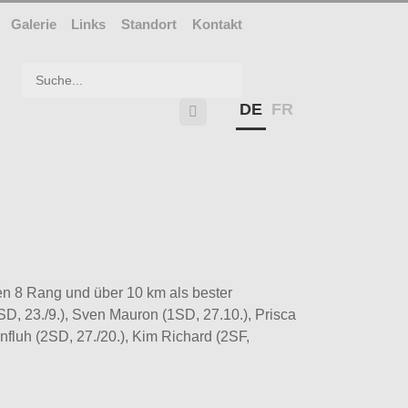
Galerie
Links
Standort
Kontakt
Suchwort
DE
FR

den 8 Rang und über 10 km als bester
SD, 23./9.), Sven Mauron (1SD, 27.10.), Prisca
nfluh (2SD, 27./20.), Kim Richard (2SF,