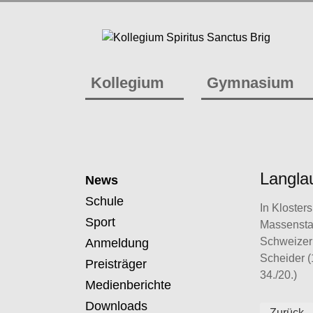
Kollegium
Gymnasium
Langla
News
Schule
In Kloster
Sport
Massenstar
Schweizer 
Anmeldung
Scheider (
Preisträger
34./20.)
Medienberichte
Downloads
Zurück