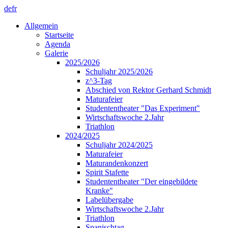
de
fr
Allgemein
Startseite
Agenda
Galerie
2025/2026
Schuljahr 2025/2026
z^3-Tag
Abschied von Rektor Gerhard Schmidt
Maturafeier
Studententheater "Das Experiment"
Wirtschaftswoche 2.Jahr
Triathlon
2024/2025
Schuljahr 2024/2025
Maturafeier
Maturandenkonzert
Spirit Stafette
Studententheater "Der eingebildete
Kranke"
Labelübergabe
Wirtschaftswoche 2.Jahr
Triathlon
Spanischtag