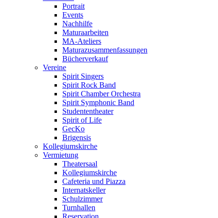
Portrait
Events
Nachhilfe
Maturaarbeiten
MA-Ateliers
Maturazusammenfassungen
Bücherverkauf
Vereine
Spirit Singers
Spirit Rock Band
Spirit Chamber Orchestra
Spirit Symphonic Band
Studententheater
Spirit of Life
GecKo
Brigensis
Kollegiumskirche
Vermietung
Theatersaal
Kollegiumskirche
Cafeteria und Piazza
Internatskeller
Schulzimmer
Turnhallen
Reservation