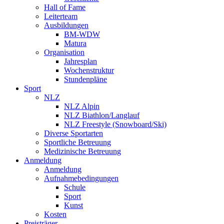
Hall of Fame
Leiterteam
Ausbildungen
BM-WDW
Matura
Organisation
Jahresplan
Wochenstruktur
Stundenpläne
Sport
NLZ
NLZ Alpin
NLZ Biathlon/Langlauf
NLZ Freestyle (Snowboard/Ski)
Diverse Sportarten
Sportliche Betreuung
Medizinische Betreuung
Anmeldung
Anmeldung
Aufnahmebedingungen
Schule
Sport
Kunst
Kosten
Preisträger