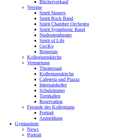
Bücherverkauf
Vereine
Spirit Singers
Spirit Rock Band
Spirit Chamber Orchestra
Spirit Symphonic Band
Studententheater
Spirit of Life
GecKo
Brigensis
Kollegiumskirche
Vermietung
Theatersaal
Kollegiumskirche
Cafeteria und Piazza
Internatskeller
Schulzimmer
Turnhallen
Reservation
Freunde des Kollegiums
Portrait
Anmeldung
Gymnasium
News
Portrait