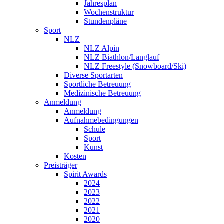
Jahresplan
Wochenstruktur
Stundenpläne
Sport
NLZ
NLZ Alpin
NLZ Biathlon/Langlauf
NLZ Freestyle (Snowboard/Ski)
Diverse Sportarten
Sportliche Betreuung
Medizinische Betreuung
Anmeldung
Anmeldung
Aufnahmebedingungen
Schule
Sport
Kunst
Kosten
Preisträger
Spirit Awards
2024
2023
2022
2021
2020