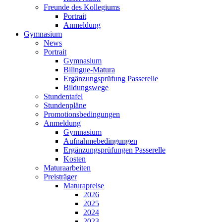
Freunde des Kollegiums
Portrait
Anmeldung
Gymnasium
News
Portrait
Gymnasium
Bilingue-Matura
Ergänzungsprüfung Passerelle
Bildungswege
Stundentafel
Stundenpläne
Promotionsbedingungen
Anmeldung
Gymnasium
Aufnahmebedingungen
Ergänzungsprüfungen Passerelle
Kosten
Maturaarbeiten
Preisträger
Maturapreise
2026
2025
2024
2023