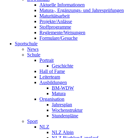
Aktuelle Informationen
Matura-, Ergänzungs- und Jahresprüfungen
Maturitätsarbeit
Projekte/Anlässe
Stoffprogramme
Reglemente/Weisungen
Formulare/Gesuche
Sportschule
News
Schule
Portrait
Geschichte
Hall of Fame
Leiterteam
Ausbildungen
BM-WDW
Matura
Organisation
Jahresplan
Wochenstruktur
Stundenpläne
Sport
NLZ
NLZ Alpin
NLZ Biathlon/Langlauf