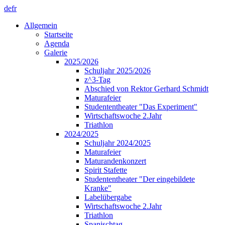
de
fr
Allgemein
Startseite
Agenda
Galerie
2025/2026
Schuljahr 2025/2026
z^3-Tag
Abschied von Rektor Gerhard Schmidt
Maturafeier
Studententheater "Das Experiment"
Wirtschaftswoche 2.Jahr
Triathlon
2024/2025
Schuljahr 2024/2025
Maturafeier
Maturandenkonzert
Spirit Stafette
Studententheater "Der eingebildete
Kranke"
Labelübergabe
Wirtschaftswoche 2.Jahr
Triathlon
Spanischtag