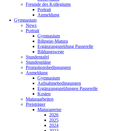
Freunde des Kollegiums
Portrait
Anmeldung
Gymnasium
News
Portrait
Gymnasium
Bilingue-Matura
Ergänzungsprüfung Passerelle
Bildungswege
Stundentafel
Stundenpläne
Promotionsbedingungen
Anmeldung
Gymnasium
Aufnahmebedingungen
Ergänzungsprüfungen Passerelle
Kosten
Maturaarbeiten
Preisträger
Maturapreise
2026
2025
2024
2023