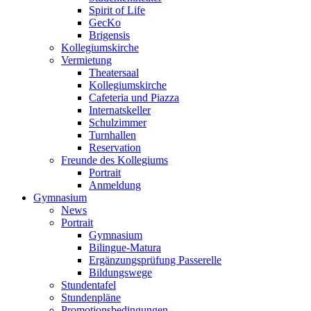
Spirit of Life
GecKo
Brigensis
Kollegiumskirche
Vermietung
Theatersaal
Kollegiumskirche
Cafeteria und Piazza
Internatskeller
Schulzimmer
Turnhallen
Reservation
Freunde des Kollegiums
Portrait
Anmeldung
Gymnasium
News
Portrait
Gymnasium
Bilingue-Matura
Ergänzungsprüfung Passerelle
Bildungswege
Stundentafel
Stundenpläne
Promotionsbedingungen