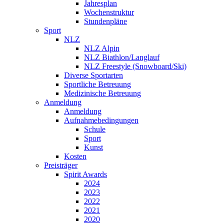
Jahresplan
Wochenstruktur
Stundenpläne
Sport
NLZ
NLZ Alpin
NLZ Biathlon/Langlauf
NLZ Freestyle (Snowboard/Ski)
Diverse Sportarten
Sportliche Betreuung
Medizinische Betreuung
Anmeldung
Anmeldung
Aufnahmebedingungen
Schule
Sport
Kunst
Kosten
Preisträger
Spirit Awards
2024
2023
2022
2021
2020