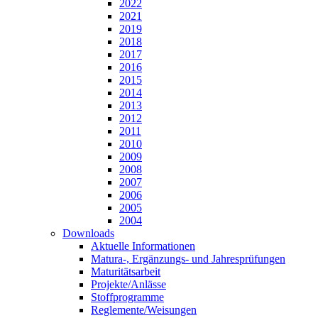
2022
2021
2019
2018
2017
2016
2015
2014
2013
2012
2011
2010
2009
2008
2007
2006
2005
2004
Downloads
Aktuelle Informationen
Matura-, Ergänzungs- und Jahresprüfungen
Maturitätsarbeit
Projekte/Anlässe
Stoffprogramme
Reglemente/Weisungen