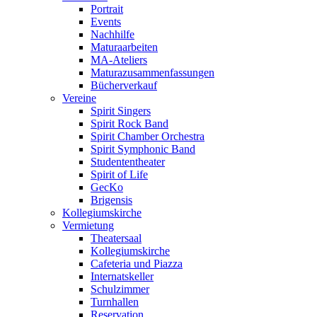
Portrait
Events
Nachhilfe
Maturaarbeiten
MA-Ateliers
Maturazusammenfassungen
Bücherverkauf
Vereine
Spirit Singers
Spirit Rock Band
Spirit Chamber Orchestra
Spirit Symphonic Band
Studententheater
Spirit of Life
GecKo
Brigensis
Kollegiumskirche
Vermietung
Theatersaal
Kollegiumskirche
Cafeteria und Piazza
Internatskeller
Schulzimmer
Turnhallen
Reservation