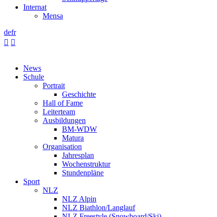
Internat
Mensa
de
fr


News
Schule
Portrait
Geschichte
Hall of Fame
Leiterteam
Ausbildungen
BM-WDW
Matura
Organisation
Jahresplan
Wochenstruktur
Stundenpläne
Sport
NLZ
NLZ Alpin
NLZ Biathlon/Langlauf
NLZ Freestyle (Snowboard/Ski)