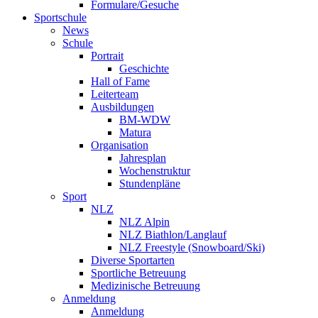
Formulare/Gesuche
Sportschule
News
Schule
Portrait
Geschichte
Hall of Fame
Leiterteam
Ausbildungen
BM-WDW
Matura
Organisation
Jahresplan
Wochenstruktur
Stundenpläne
Sport
NLZ
NLZ Alpin
NLZ Biathlon/Langlauf
NLZ Freestyle (Snowboard/Ski)
Diverse Sportarten
Sportliche Betreuung
Medizinische Betreuung
Anmeldung
Anmeldung