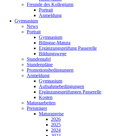
Freunde des Kollegiums
Portrait
Anmeldung
Gymnasium
News
Portrait
Gymnasium
Bilingue-Matura
Ergänzungsprüfung Passerelle
Bildungswege
Stundentafel
Stundenpläne
Promotionsbedingungen
Anmeldung
Gymnasium
Aufnahmebedingungen
Ergänzungsprüfungen Passerelle
Kosten
Maturaarbeiten
Preisträger
Maturapreise
2026
2025
2024
2023