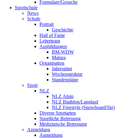
Formulare/Gesuche
Sportschule
News
Schule
Portrait
Geschichte
Hall of Fame
Leiterteam
Ausbildungen
BM-WDW
Matura
Organisation
Jahresplan
Wochenstruktur
Stundenpläne
Sport
NLZ
NLZ Alpin
NLZ Biathlon/Langlauf
NLZ Freestyle (Snowboard/Ski)
Diverse Sportarten
Sportliche Betreuung
Medizinische Betreuung
Anmeldung
Anmeldung