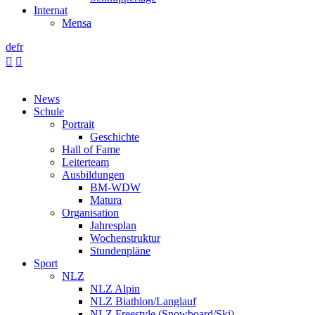
Internat
Mensa
de
fr


News
Schule
Portrait
Geschichte
Hall of Fame
Leiterteam
Ausbildungen
BM-WDW
Matura
Organisation
Jahresplan
Wochenstruktur
Stundenpläne
Sport
NLZ
NLZ Alpin
NLZ Biathlon/Langlauf
NLZ Freestyle (Snowboard/Ski)