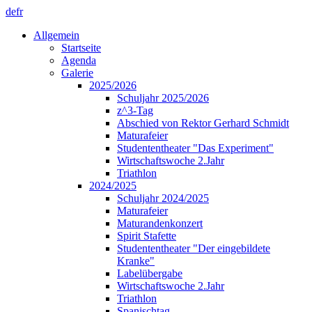
de
fr
Allgemein
Startseite
Agenda
Galerie
2025/2026
Schuljahr 2025/2026
z^3-Tag
Abschied von Rektor Gerhard Schmidt
Maturafeier
Studententheater "Das Experiment"
Wirtschaftswoche 2.Jahr
Triathlon
2024/2025
Schuljahr 2024/2025
Maturafeier
Maturandenkonzert
Spirit Stafette
Studententheater "Der eingebildete
Kranke"
Labelübergabe
Wirtschaftswoche 2.Jahr
Triathlon
Spanischtag