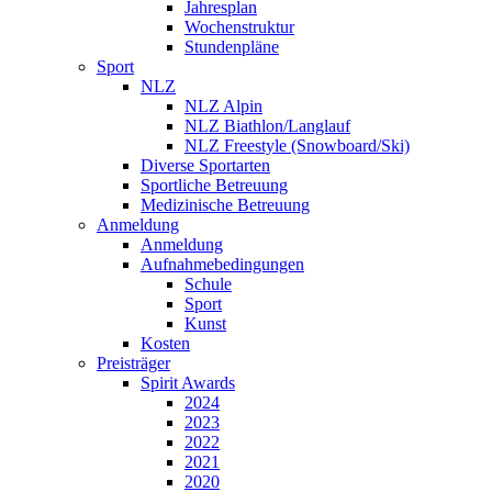
Jahresplan
Wochenstruktur
Stundenpläne
Sport
NLZ
NLZ Alpin
NLZ Biathlon/Langlauf
NLZ Freestyle (Snowboard/Ski)
Diverse Sportarten
Sportliche Betreuung
Medizinische Betreuung
Anmeldung
Anmeldung
Aufnahmebedingungen
Schule
Sport
Kunst
Kosten
Preisträger
Spirit Awards
2024
2023
2022
2021
2020