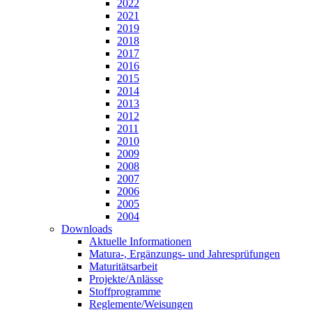
2022
2021
2019
2018
2017
2016
2015
2014
2013
2012
2011
2010
2009
2008
2007
2006
2005
2004
Downloads
Aktuelle Informationen
Matura-, Ergänzungs- und Jahresprüfungen
Maturitätsarbeit
Projekte/Anlässe
Stoffprogramme
Reglemente/Weisungen