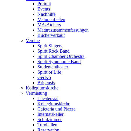
Portrait
Events
Nachhilfe
Maturaarbeiten
MA-Ateliers
Maturazusammenfassungen
Bücherverkauf
Vereine
Spirit Singers
Spirit Rock Band
Spirit Chamber Orchestra
Spirit Symphonic Band
Studententheater
Spirit of Life
GecKo
Brigensis
Kollegiumskirche
Vermietung
Theatersaal
Kollegiumskirche
Cafeteria und Piazza
Internatskeller
Schulzimmer
Turnhallen
Reservation