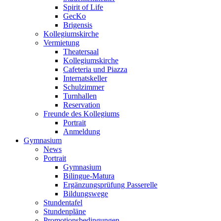
Spirit of Life
GecKo
Brigensis
Kollegiumskirche
Vermietung
Theatersaal
Kollegiumskirche
Cafeteria und Piazza
Internatskeller
Schulzimmer
Turnhallen
Reservation
Freunde des Kollegiums
Portrait
Anmeldung
Gymnasium
News
Portrait
Gymnasium
Bilingue-Matura
Ergänzungsprüfung Passerelle
Bildungswege
Stundentafel
Stundenpläne
Promotionsbedingungen