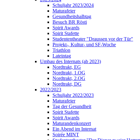
Schuljahr 2023/2024
Maturafeier
Gesundheitshalbtag
Besuch BR Rösti
Spirit Awards
Spirit Stafette
Studententheater "Draussen vor der Tür"
Projekt-, Kultur- und SF-Woche
Triathlon
Lateintag
Umbau des Internats (ab 2023)
Nordtrakt, EG
Nordtrakt, 1.OG
Nordtrakt, 2.OG
Nordtrakt, DG
2022/2023
Schuljahr 2022/2023
Maturafeier
Tag der Gesundheit
Spirit Stafette
Spirit Awards
Maturandenkonzert
Ein Abend im Internat
Soirée MINT