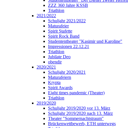
Studententheater "Der Diener zweier Herre
ZZZ 360 Jahre KSSB
Triathlon
2021/2022
Schuljahr 2021/2022
Maturafeier
Spirit Stafette
Spirit Rock Band
Studententheater "Kasimir und Karoline"
Impressionen 22.12.21
Triathlon
Jubilate Deo
obendir
2020/2021
Schuljahr 2020/2021
Maturafeiern
Krypta
Spirit Awards
Eight times pandemic (Theater)
Triathlon
2019/2020
Schuljahr 2019/2020 vor 13. März
Schuljahr 2019/2020 nach 13. März
Theater "Sommernachtstraum"
Brückenwettbewerb, ETH unterwegs