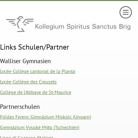
Links Schulen/Partner
Walliser Gymnasien
Lycée-Collège cantonal de la Planta
Lycée-Collège des Creuset
s
Collège de l'Abbaye de St-Maurice
Partnerschulen
Földes Ferenc Gimnázium Miskolc (Ungarn)
Gymnázium Vysoké Mýto (Tschechien)
Liceo di Gozzano (Italien)