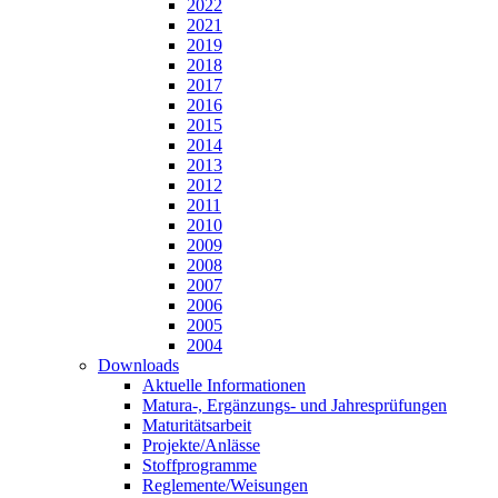
2022
2021
2019
2018
2017
2016
2015
2014
2013
2012
2011
2010
2009
2008
2007
2006
2005
2004
Downloads
Aktuelle Informationen
Matura-, Ergänzungs- und Jahresprüfungen
Maturitätsarbeit
Projekte/Anlässe
Stoffprogramme
Reglemente/Weisungen