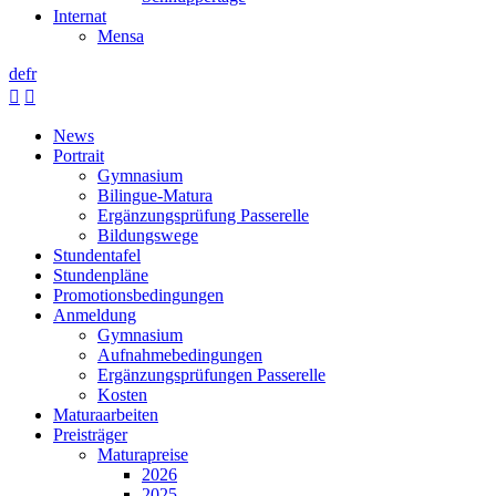
Internat
Mensa
de
fr


News
Portrait
Gymnasium
Bilingue-Matura
Ergänzungsprüfung Passerelle
Bildungswege
Stundentafel
Stundenpläne
Promotionsbedingungen
Anmeldung
Gymnasium
Aufnahmebedingungen
Ergänzungsprüfungen Passerelle
Kosten
Maturaarbeiten
Preisträger
Maturapreise
2026
2025