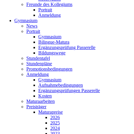
Freunde des Kollegiums
Portrait
Anmeldung
Gymnasium
News
Portrait
Gymnasium
Bilingue-Matura
Ergänzungsprüfung Passerelle
Bildungswege
Stundentafel
Stundenpläne
Promotionsbedingungen
Anmeldung
Gymnasium
Aufnahmebedingungen
Ergänzungsprüfungen Passerelle
Kosten
Maturaarbeiten
Preisträger
Maturapreise
2026
2025
2024
2023