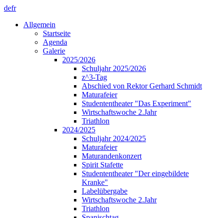
de
fr
Allgemein
Startseite
Agenda
Galerie
2025/2026
Schuljahr 2025/2026
z^3-Tag
Abschied von Rektor Gerhard Schmidt
Maturafeier
Studententheater "Das Experiment"
Wirtschaftswoche 2.Jahr
Triathlon
2024/2025
Schuljahr 2024/2025
Maturafeier
Maturandenkonzert
Spirit Stafette
Studententheater "Der eingebildete
Kranke"
Labelübergabe
Wirtschaftswoche 2.Jahr
Triathlon
Spanischtag