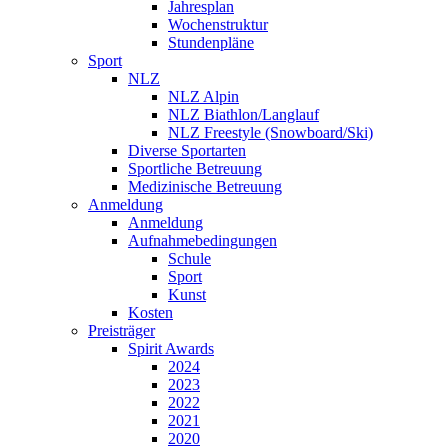
Jahresplan
Wochenstruktur
Stundenpläne
Sport
NLZ
NLZ Alpin
NLZ Biathlon/Langlauf
NLZ Freestyle (Snowboard/Ski)
Diverse Sportarten
Sportliche Betreuung
Medizinische Betreuung
Anmeldung
Anmeldung
Aufnahmebedingungen
Schule
Sport
Kunst
Kosten
Preisträger
Spirit Awards
2024
2023
2022
2021
2020