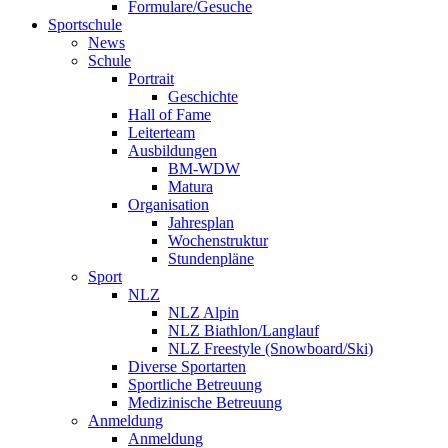
Formulare/Gesuche
Sportschule
News
Schule
Portrait
Geschichte
Hall of Fame
Leiterteam
Ausbildungen
BM-WDW
Matura
Organisation
Jahresplan
Wochenstruktur
Stundenpläne
Sport
NLZ
NLZ Alpin
NLZ Biathlon/Langlauf
NLZ Freestyle (Snowboard/Ski)
Diverse Sportarten
Sportliche Betreuung
Medizinische Betreuung
Anmeldung
Anmeldung