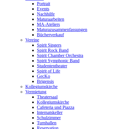
Portrait
Events
Nachhilfe
Maturaarbeiten
MA-Ateliers
Maturazusammenfassungen
Bücherverkauf
Vereine
Spirit Singers
Spirit Rock Band
Spirit Chamber Orchestra
Spirit Symphonic Band
Studententheater
Spirit of Life
GecKo
Brigensis
Kollegiumskirche
Vermietung
Theatersaal
Kollegiumskirche
Cafeteria und Piazza
Internatskeller
Schulzimmer
Turnhallen
Reservation