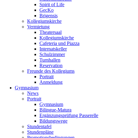
Spirit of Life
GecKo
Brigensis
Kollegiumskirche
Vermietung
Theatersaal
Kollegiumskirche
Cafeteria und Piazza
Internatskeller
Schulzimmer
Turnhallen
Reservation
Freunde des Kollegiums
Portrait
Anmeldung
Gymnasium
News
Portrait
Gymnasium
Bilingue-Matura
Ergänzungsprüfung Passerelle
Bildungswege
Stundentafel
Stundenpläne
Promotionsbedingungen