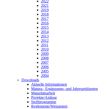
2022
2021
2019
2018
2017
2016
2015
2014
2013
2012
2011
2010
2009
2008
2007
2006
2005
2004
Downloads
Aktuelle Informationen
Matura-, Ergänzungs- und Jahresprüfungen
Maturitätsarbeit
Projekte/Anlässe
Stoffprogramme
Reglemente/Weisungen