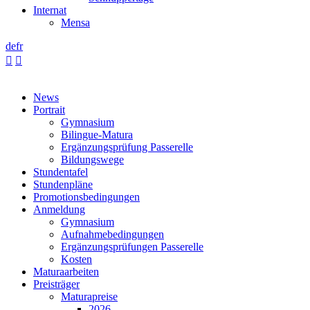
Internat
Mensa
de
fr


News
Portrait
Gymnasium
Bilingue-Matura
Ergänzungsprüfung Passerelle
Bildungswege
Stundentafel
Stundenpläne
Promotionsbedingungen
Anmeldung
Gymnasium
Aufnahmebedingungen
Ergänzungsprüfungen Passerelle
Kosten
Maturaarbeiten
Preisträger
Maturapreise
2026