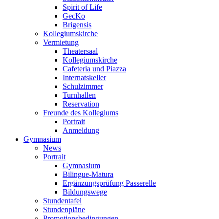
Spirit of Life
GecKo
Brigensis
Kollegiumskirche
Vermietung
Theatersaal
Kollegiumskirche
Cafeteria und Piazza
Internatskeller
Schulzimmer
Turnhallen
Reservation
Freunde des Kollegiums
Portrait
Anmeldung
Gymnasium
News
Portrait
Gymnasium
Bilingue-Matura
Ergänzungsprüfung Passerelle
Bildungswege
Stundentafel
Stundenpläne
Promotionsbedingungen