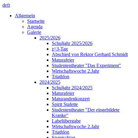
de
fr
Allgemein
Startseite
Agenda
Galerie
2025/2026
Schuljahr 2025/2026
z^3-Tag
Abschied von Rektor Gerhard Schmidt
Maturafeier
Studententheater "Das Experiment"
Wirtschaftswoche 2.Jahr
Triathlon
2024/2025
Schuljahr 2024/2025
Maturafeier
Maturandenkonzert
Spirit Stafette
Studententheater "Der eingebildete
Kranke"
Labelübergabe
Wirtschaftswoche 2.Jahr
Triathlon
Spanischtag