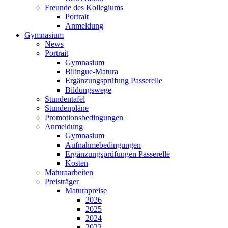
Freunde des Kollegiums
Portrait
Anmeldung
Gymnasium
News
Portrait
Gymnasium
Bilingue-Matura
Ergänzungsprüfung Passerelle
Bildungswege
Stundentafel
Stundenpläne
Promotionsbedingungen
Anmeldung
Gymnasium
Aufnahmebedingungen
Ergänzungsprüfungen Passerelle
Kosten
Maturaarbeiten
Preisträger
Maturapreise
2026
2025
2024
2023