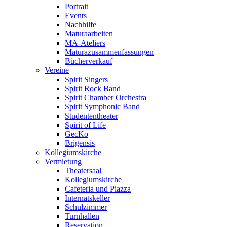
Portrait
Events
Nachhilfe
Maturaarbeiten
MA-Ateliers
Maturazusammenfassungen
Bücherverkauf
Vereine
Spirit Singers
Spirit Rock Band
Spirit Chamber Orchestra
Spirit Symphonic Band
Studententheater
Spirit of Life
GecKo
Brigensis
Kollegiumskirche
Vermietung
Theatersaal
Kollegiumskirche
Cafeteria und Piazza
Internatskeller
Schulzimmer
Turnhallen
Reservation