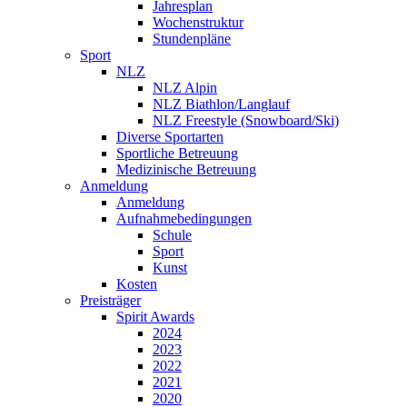
Jahresplan
Wochenstruktur
Stundenpläne
Sport
NLZ
NLZ Alpin
NLZ Biathlon/Langlauf
NLZ Freestyle (Snowboard/Ski)
Diverse Sportarten
Sportliche Betreuung
Medizinische Betreuung
Anmeldung
Anmeldung
Aufnahmebedingungen
Schule
Sport
Kunst
Kosten
Preisträger
Spirit Awards
2024
2023
2022
2021
2020