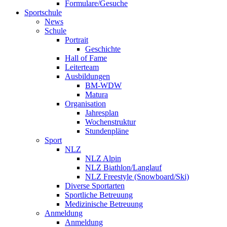
Formulare/Gesuche
Sportschule
News
Schule
Portrait
Geschichte
Hall of Fame
Leiterteam
Ausbildungen
BM-WDW
Matura
Organisation
Jahresplan
Wochenstruktur
Stundenpläne
Sport
NLZ
NLZ Alpin
NLZ Biathlon/Langlauf
NLZ Freestyle (Snowboard/Ski)
Diverse Sportarten
Sportliche Betreuung
Medizinische Betreuung
Anmeldung
Anmeldung