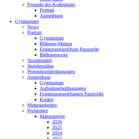
Freunde des Kollegiums
Portrait
Anmeldung
Gymnasium
News
Portrait
Gymnasium
Bilingue-Matura
Ergänzungsprüfung Passerelle
Bildungswege
Stundentafel
Stundenpläne
Promotionsbedingungen
Anmeldung
Gymnasium
Aufnahmebedingungen
Ergänzungsprüfungen Passerelle
Kosten
Maturaarbeiten
Preisträger
Maturapreise
2026
2025
2024
2023