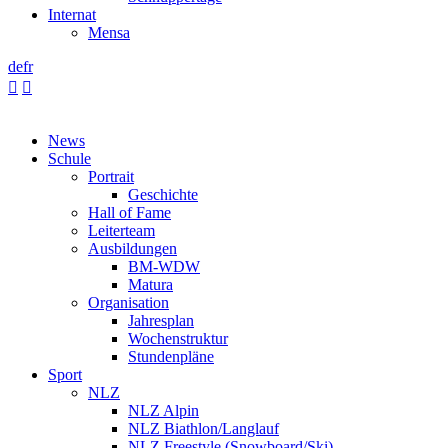
Internat
Mensa
de
fr


News
Schule
Portrait
Geschichte
Hall of Fame
Leiterteam
Ausbildungen
BM-WDW
Matura
Organisation
Jahresplan
Wochenstruktur
Stundenpläne
Sport
NLZ
NLZ Alpin
NLZ Biathlon/Langlauf
NLZ Freestyle (Snowboard/Ski)