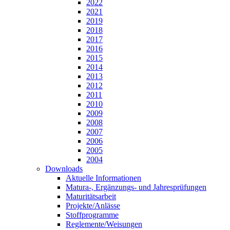
2022
2021
2019
2018
2017
2016
2015
2014
2013
2012
2011
2010
2009
2008
2007
2006
2005
2004
Downloads
Aktuelle Informationen
Matura-, Ergänzungs- und Jahresprüfungen
Maturitätsarbeit
Projekte/Anlässe
Stoffprogramme
Reglemente/Weisungen