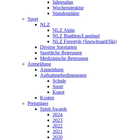
Jahresplan
Wochenstruktur
Stundenpläne
Sport
NLZ
NLZ Alpin
NLZ Biathlon/Langlauf
NLZ Freestyle (Snowboard/Ski)
Diverse Sportarten
Sportliche Betreuung
Medizinische Betreuung
Anmeldung
Anmeldung
Aufnahmebedingungen
Schule
Sport
Kunst
Kosten
Preisträger
Spirit Awards
2024
2023
2022
2021
2020