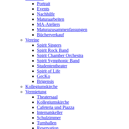
Portrait
Events
Nachhilfe
Maturaarbeiten
MA-Ateliers
Maturazusammenfassungen
Bücherverkauf
Vereine
Spirit Singers
Spirit Rock Band
Spirit Chamber Orchestra
Spirit Symphonic Band
Studententheater
Spirit of Life
GecKo
Brigensis
Kollegiumskirche
Vermietung
Theatersaal
Kollegiumskirche
Cafeteria und Piazza
Internatskeller
Schulzimmer
Turnhallen
Reservation