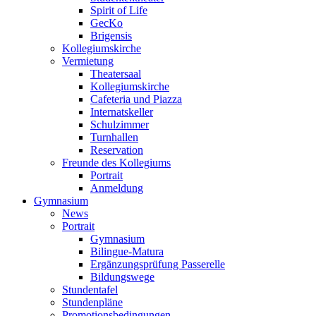
Spirit of Life
GecKo
Brigensis
Kollegiumskirche
Vermietung
Theatersaal
Kollegiumskirche
Cafeteria und Piazza
Internatskeller
Schulzimmer
Turnhallen
Reservation
Freunde des Kollegiums
Portrait
Anmeldung
Gymnasium
News
Portrait
Gymnasium
Bilingue-Matura
Ergänzungsprüfung Passerelle
Bildungswege
Stundentafel
Stundenpläne
Promotionsbedingungen