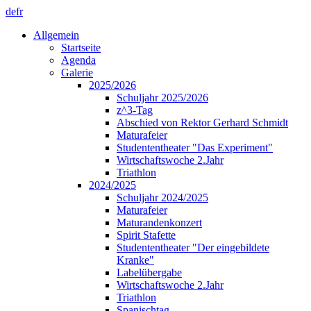
de
fr
Allgemein
Startseite
Agenda
Galerie
2025/2026
Schuljahr 2025/2026
z^3-Tag
Abschied von Rektor Gerhard Schmidt
Maturafeier
Studententheater "Das Experiment"
Wirtschaftswoche 2.Jahr
Triathlon
2024/2025
Schuljahr 2024/2025
Maturafeier
Maturandenkonzert
Spirit Stafette
Studententheater "Der eingebildete
Kranke"
Labelübergabe
Wirtschaftswoche 2.Jahr
Triathlon
Spanischtag