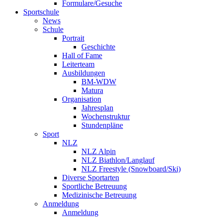
Formulare/Gesuche
Sportschule
News
Schule
Portrait
Geschichte
Hall of Fame
Leiterteam
Ausbildungen
BM-WDW
Matura
Organisation
Jahresplan
Wochenstruktur
Stundenpläne
Sport
NLZ
NLZ Alpin
NLZ Biathlon/Langlauf
NLZ Freestyle (Snowboard/Ski)
Diverse Sportarten
Sportliche Betreuung
Medizinische Betreuung
Anmeldung
Anmeldung