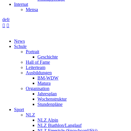
Internat
Mensa
de
fr


News
Schule
Portrait
Geschichte
Hall of Fame
Leiterteam
Ausbildungen
BM-WDW
Matura
Organisation
Jahresplan
Wochenstruktur
Stundenpläne
Sport
NLZ
NLZ Alpin
NLZ Biathlon/Langlauf
NLZ Freestyle (Snowboard/Ski)