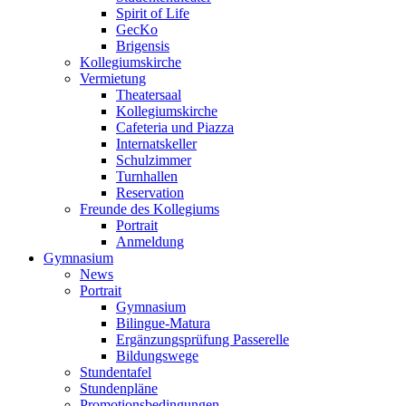
Spirit of Life
GecKo
Brigensis
Kollegiumskirche
Vermietung
Theatersaal
Kollegiumskirche
Cafeteria und Piazza
Internatskeller
Schulzimmer
Turnhallen
Reservation
Freunde des Kollegiums
Portrait
Anmeldung
Gymnasium
News
Portrait
Gymnasium
Bilingue-Matura
Ergänzungsprüfung Passerelle
Bildungswege
Stundentafel
Stundenpläne
Promotionsbedingungen