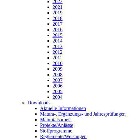
2022
2021
2019
2018
2017
2016
2015
2014
2013
2012
2011
2010
2009
2008
2007
2006
2005
2004
Downloads
Aktuelle Informationen
Matura-, Ergänzungs- und Jahresprüfungen
Maturitätsarbeit
Projekte/Anlässe
Stoffprogramme
Reglemente/Weisungen