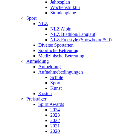
Jahresplan
Wochenstruktur
Stundenpläne
Sport
NLZ
NLZ Alpin
NLZ Biathlon/Langlauf
NLZ Freestyle (Snowboard/Ski)
Diverse Sportarten
Sportliche Betreuung
Medizinische Betreuung
Anmeldung
Anmeldung
Aufnahmebedingungen
Schule
Sport
Kunst
Kosten
Preisträger
Spirit Awards
2024
2023
2022
2021
2020