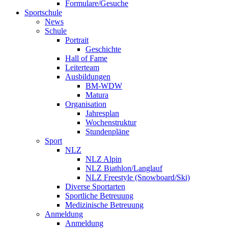
Formulare/Gesuche
Sportschule
News
Schule
Portrait
Geschichte
Hall of Fame
Leiterteam
Ausbildungen
BM-WDW
Matura
Organisation
Jahresplan
Wochenstruktur
Stundenpläne
Sport
NLZ
NLZ Alpin
NLZ Biathlon/Langlauf
NLZ Freestyle (Snowboard/Ski)
Diverse Sportarten
Sportliche Betreuung
Medizinische Betreuung
Anmeldung
Anmeldung