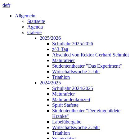
de
fr
Allgemein
Startseite
Agenda
Galerie
2025/2026
Schuljahr 2025/2026
z^3-Tag
Abschied von Rektor Gerhard Schmidt
Maturafeier
Studententheater "Das Experiment"
Wirtschaftswoche 2.Jahr
Triathlon
2024/2025
Schuljahr 2024/2025
Maturafeier
Maturandenkonzert
Spirit Stafette
Studententheater "Der eingebildete
Kranke"
Labelübergabe
Wirtschaftswoche 2.Jahr
Triathlon
Spanischtag