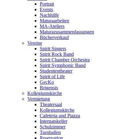
Portrait
Events
Nachhilfe
Maturaarbeiten
MA-Ateliers
Maturazusammenfassungen
Bücherverkauf
Vereine
Spirit Singers
Spirit Rock Band
Spirit Chamber Orchestra
Spirit Symphonic Band
Studententheater
Spirit of Life
GecKo
Brigensis
Kollegiumskirche
Vermietung
Theatersaal
Kollegiumskirche
Cafeteria und Piazza
Internatskeller
Schulzimmer
Turnhallen
Reservation