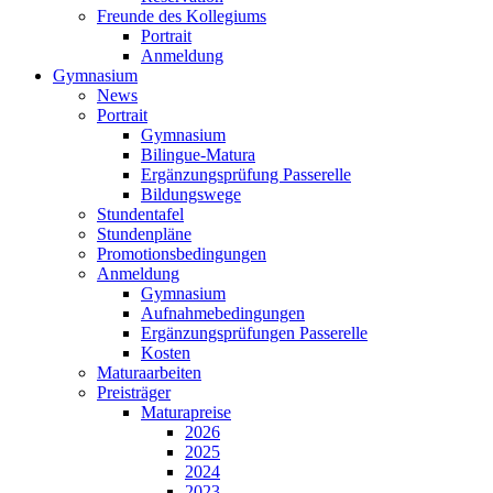
Freunde des Kollegiums
Portrait
Anmeldung
Gymnasium
News
Portrait
Gymnasium
Bilingue-Matura
Ergänzungsprüfung Passerelle
Bildungswege
Stundentafel
Stundenpläne
Promotionsbedingungen
Anmeldung
Gymnasium
Aufnahmebedingungen
Ergänzungsprüfungen Passerelle
Kosten
Maturaarbeiten
Preisträger
Maturapreise
2026
2025
2024
2023