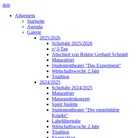
de
fr
Allgemein
Startseite
Agenda
Galerie
2025/2026
Schuljahr 2025/2026
z^3-Tag
Abschied von Rektor Gerhard Schmidt
Maturafeier
Studententheater "Das Experiment"
Wirtschaftswoche 2.Jahr
Triathlon
2024/2025
Schuljahr 2024/2025
Maturafeier
Maturandenkonzert
Spirit Stafette
Studententheater "Der eingebildete
Kranke"
Labelübergabe
Wirtschaftswoche 2.Jahr
Triathlon
Spanischtag