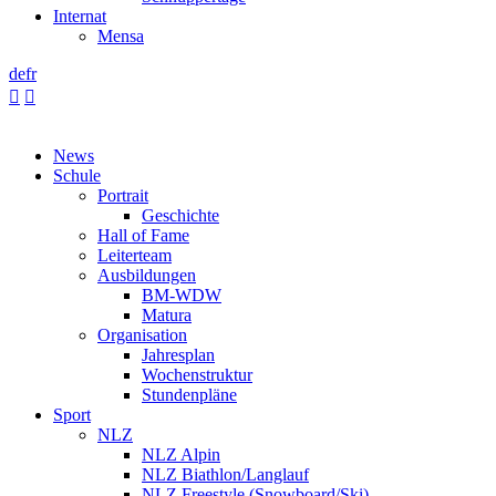
Internat
Mensa
de
fr


News
Schule
Portrait
Geschichte
Hall of Fame
Leiterteam
Ausbildungen
BM-WDW
Matura
Organisation
Jahresplan
Wochenstruktur
Stundenpläne
Sport
NLZ
NLZ Alpin
NLZ Biathlon/Langlauf
NLZ Freestyle (Snowboard/Ski)