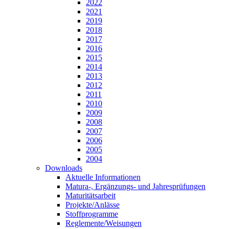
2022
2021
2019
2018
2017
2016
2015
2014
2013
2012
2011
2010
2009
2008
2007
2006
2005
2004
Downloads
Aktuelle Informationen
Matura-, Ergänzungs- und Jahresprüfungen
Maturitätsarbeit
Projekte/Anlässe
Stoffprogramme
Reglemente/Weisungen