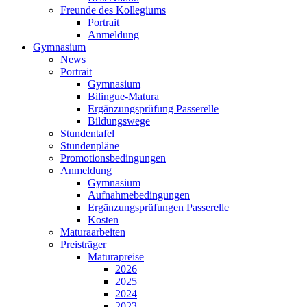
Freunde des Kollegiums
Portrait
Anmeldung
Gymnasium
News
Portrait
Gymnasium
Bilingue-Matura
Ergänzungsprüfung Passerelle
Bildungswege
Stundentafel
Stundenpläne
Promotionsbedingungen
Anmeldung
Gymnasium
Aufnahmebedingungen
Ergänzungsprüfungen Passerelle
Kosten
Maturaarbeiten
Preisträger
Maturapreise
2026
2025
2024
2023