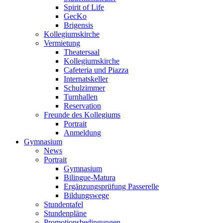
Spirit of Life
GecKo
Brigensis
Kollegiumskirche
Vermietung
Theatersaal
Kollegiumskirche
Cafeteria und Piazza
Internatskeller
Schulzimmer
Turnhallen
Reservation
Freunde des Kollegiums
Portrait
Anmeldung
Gymnasium
News
Portrait
Gymnasium
Bilingue-Matura
Ergänzungsprüfung Passerelle
Bildungswege
Stundentafel
Stundenpläne
Promotionsbedingungen