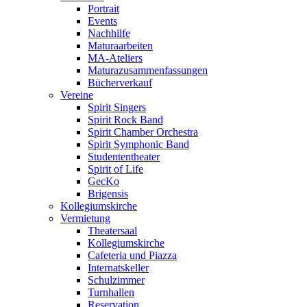
Portrait
Events
Nachhilfe
Maturaarbeiten
MA-Ateliers
Maturazusammenfassungen
Bücherverkauf
Vereine
Spirit Singers
Spirit Rock Band
Spirit Chamber Orchestra
Spirit Symphonic Band
Studententheater
Spirit of Life
GecKo
Brigensis
Kollegiumskirche
Vermietung
Theatersaal
Kollegiumskirche
Cafeteria und Piazza
Internatskeller
Schulzimmer
Turnhallen
Reservation