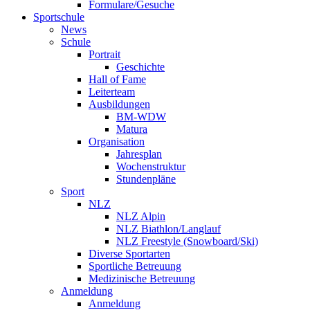
Formulare/Gesuche
Sportschule
News
Schule
Portrait
Geschichte
Hall of Fame
Leiterteam
Ausbildungen
BM-WDW
Matura
Organisation
Jahresplan
Wochenstruktur
Stundenpläne
Sport
NLZ
NLZ Alpin
NLZ Biathlon/Langlauf
NLZ Freestyle (Snowboard/Ski)
Diverse Sportarten
Sportliche Betreuung
Medizinische Betreuung
Anmeldung
Anmeldung