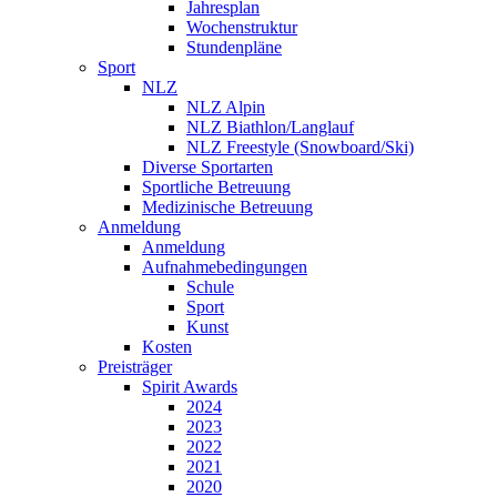
Jahresplan
Wochenstruktur
Stundenpläne
Sport
NLZ
NLZ Alpin
NLZ Biathlon/Langlauf
NLZ Freestyle (Snowboard/Ski)
Diverse Sportarten
Sportliche Betreuung
Medizinische Betreuung
Anmeldung
Anmeldung
Aufnahmebedingungen
Schule
Sport
Kunst
Kosten
Preisträger
Spirit Awards
2024
2023
2022
2021
2020