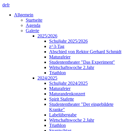
de
fr
Allgemein
Startseite
Agenda
Galerie
2025/2026
Schuljahr 2025/2026
z^3-Tag
Abschied von Rektor Gerhard Schmidt
Maturafeier
Studententheater "Das Experiment"
Wirtschaftswoche 2.Jahr
Triathlon
2024/2025
Schuljahr 2024/2025
Maturafeier
Maturandenkonzert
Spirit Stafette
Studententheater "Der eingebildete
Kranke"
Labelübergabe
Wirtschaftswoche 2.Jahr
Triathlon
Spanischtag