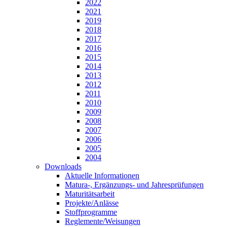
2022
2021
2019
2018
2017
2016
2015
2014
2013
2012
2011
2010
2009
2008
2007
2006
2005
2004
Downloads
Aktuelle Informationen
Matura-, Ergänzungs- und Jahresprüfungen
Maturitätsarbeit
Projekte/Anlässe
Stoffprogramme
Reglemente/Weisungen