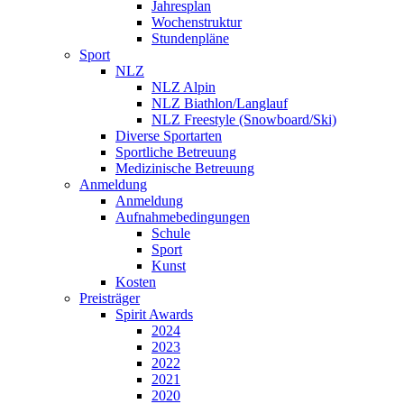
Jahresplan
Wochenstruktur
Stundenpläne
Sport
NLZ
NLZ Alpin
NLZ Biathlon/Langlauf
NLZ Freestyle (Snowboard/Ski)
Diverse Sportarten
Sportliche Betreuung
Medizinische Betreuung
Anmeldung
Anmeldung
Aufnahmebedingungen
Schule
Sport
Kunst
Kosten
Preisträger
Spirit Awards
2024
2023
2022
2021
2020