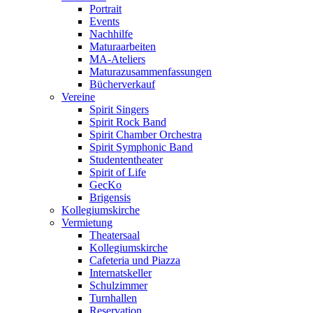
Portrait
Events
Nachhilfe
Maturaarbeiten
MA-Ateliers
Maturazusammenfassungen
Bücherverkauf
Vereine
Spirit Singers
Spirit Rock Band
Spirit Chamber Orchestra
Spirit Symphonic Band
Studententheater
Spirit of Life
GecKo
Brigensis
Kollegiumskirche
Vermietung
Theatersaal
Kollegiumskirche
Cafeteria und Piazza
Internatskeller
Schulzimmer
Turnhallen
Reservation