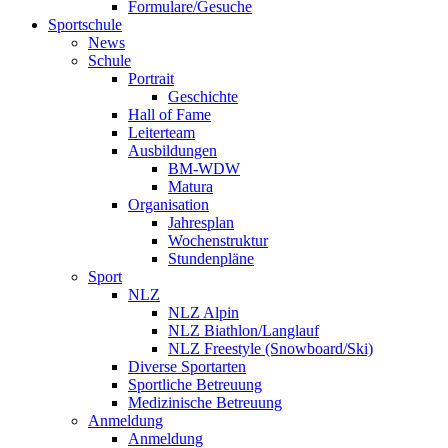
Formulare/Gesuche
Sportschule
News
Schule
Portrait
Geschichte
Hall of Fame
Leiterteam
Ausbildungen
BM-WDW
Matura
Organisation
Jahresplan
Wochenstruktur
Stundenpläne
Sport
NLZ
NLZ Alpin
NLZ Biathlon/Langlauf
NLZ Freestyle (Snowboard/Ski)
Diverse Sportarten
Sportliche Betreuung
Medizinische Betreuung
Anmeldung
Anmeldung