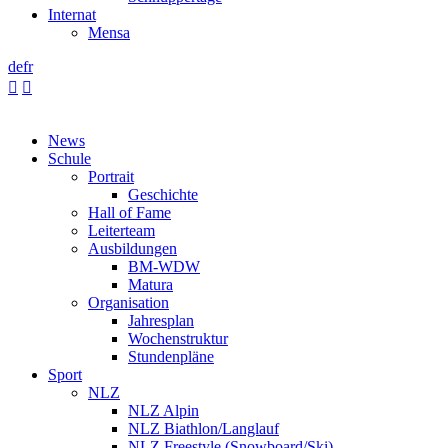
Internat
Mensa
de
fr


News
Schule
Portrait
Geschichte
Hall of Fame
Leiterteam
Ausbildungen
BM-WDW
Matura
Organisation
Jahresplan
Wochenstruktur
Stundenpläne
Sport
NLZ
NLZ Alpin
NLZ Biathlon/Langlauf
NLZ Freestyle (Snowboard/Ski)