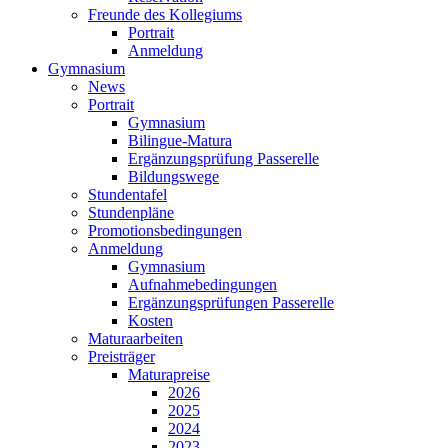
Freunde des Kollegiums
Portrait
Anmeldung
Gymnasium
News
Portrait
Gymnasium
Bilingue-Matura
Ergänzungsprüfung Passerelle
Bildungswege
Stundentafel
Stundenpläne
Promotionsbedingungen
Anmeldung
Gymnasium
Aufnahmebedingungen
Ergänzungsprüfungen Passerelle
Kosten
Maturaarbeiten
Preisträger
Maturapreise
2026
2025
2024
2023