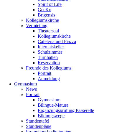
Spirit of Life
GecKo
Brigensis
Kollegiumskirche
Vermietung
Theatersaal
Kollegiumskirche
Cafeteria und Piazza
Internatskeller
Schulzimmer
Turnhallen
Reservation
Freunde des Kollegiums
Portrait
Anmeldung
Gymnasium
News
Portrait
Gymnasium
Bilingue-Matura
Ergänzungsprüfung Passerelle
Bildungswege
Stundentafel
Stundenpläne
Promotionsbedingungen