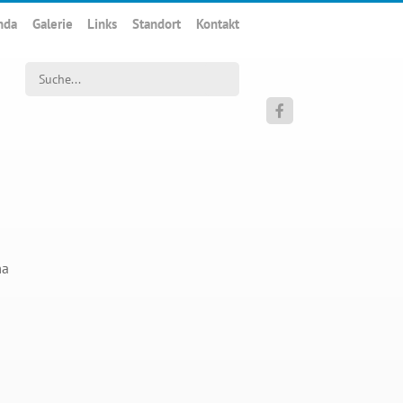
nda
Galerie
Links
Standort
Kontakt
Suchwort

ma