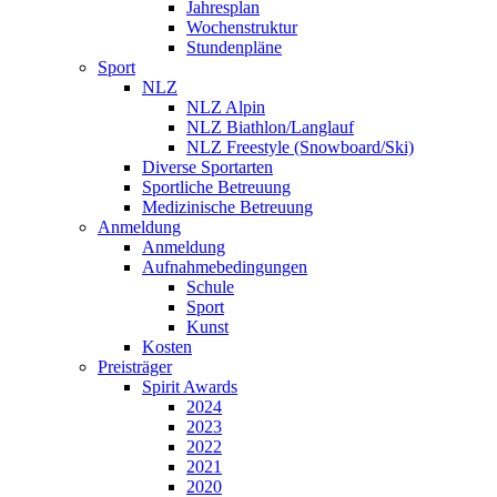
Jahresplan
Wochenstruktur
Stundenpläne
Sport
NLZ
NLZ Alpin
NLZ Biathlon/Langlauf
NLZ Freestyle (Snowboard/Ski)
Diverse Sportarten
Sportliche Betreuung
Medizinische Betreuung
Anmeldung
Anmeldung
Aufnahmebedingungen
Schule
Sport
Kunst
Kosten
Preisträger
Spirit Awards
2024
2023
2022
2021
2020