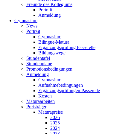
Freunde des Kollegiums
Portrait
Anmeldung
Gymnasium
News
Portrait
Gymnasium
Bilingue-Matura
Ergänzungsprüfung Passerelle
Bildungswege
Stundentafel
Stundenpläne
Promotionsbedingungen
Anmeldung
Gymnasium
Aufnahmebedingungen
Ergänzungsprüfungen Passerelle
Kosten
Maturaarbeiten
Preisträger
Maturapreise
2026
2025
2024
2023