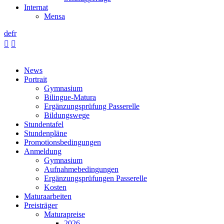
Internat
Mensa
de
fr


News
Portrait
Gymnasium
Bilingue-Matura
Ergänzungsprüfung Passerelle
Bildungswege
Stundentafel
Stundenpläne
Promotionsbedingungen
Anmeldung
Gymnasium
Aufnahmebedingungen
Ergänzungsprüfungen Passerelle
Kosten
Maturaarbeiten
Preisträger
Maturapreise
2026