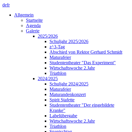
de
fr
Allgemein
Startseite
Agenda
Galerie
2025/2026
Schuljahr 2025/2026
z^3-Tag
Abschied von Rektor Gerhard Schmidt
Maturafeier
Studententheater "Das Experiment"
Wirtschaftswoche 2.Jahr
Triathlon
2024/2025
Schuljahr 2024/2025
Maturafeier
Maturandenkonzert
Spirit Stafette
Studententheater "Der eingebildete
Kranke"
Labelübergabe
Wirtschaftswoche 2.Jahr
Triathlon
Spanischtag