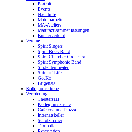
Portrait
Events
Nachhilfe
Maturaarbeiten
MA-Ateliers
Maturazusammenfassungen
Bücherverkauf
Vereine
Spirit Singers
Spirit Rock Band
Spirit Chamber Orchestra
Spirit Symphonic Band
Studententheater
Spirit of Life
GecKo
Brigensis
Kollegiumskirche
Vermietung
Theatersaal
Kollegiumskirche
Cafeteria und Piazza
Internatskeller
Schulzimmer
Turnhallen
Reservation