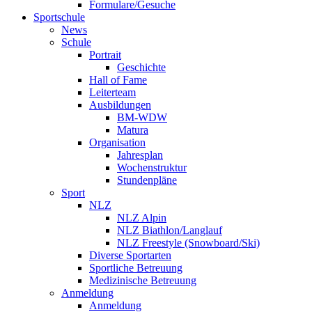
Formulare/Gesuche
Sportschule
News
Schule
Portrait
Geschichte
Hall of Fame
Leiterteam
Ausbildungen
BM-WDW
Matura
Organisation
Jahresplan
Wochenstruktur
Stundenpläne
Sport
NLZ
NLZ Alpin
NLZ Biathlon/Langlauf
NLZ Freestyle (Snowboard/Ski)
Diverse Sportarten
Sportliche Betreuung
Medizinische Betreuung
Anmeldung
Anmeldung