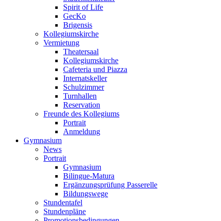
Spirit of Life
GecKo
Brigensis
Kollegiumskirche
Vermietung
Theatersaal
Kollegiumskirche
Cafeteria und Piazza
Internatskeller
Schulzimmer
Turnhallen
Reservation
Freunde des Kollegiums
Portrait
Anmeldung
Gymnasium
News
Portrait
Gymnasium
Bilingue-Matura
Ergänzungsprüfung Passerelle
Bildungswege
Stundentafel
Stundenpläne
Promotionsbedingungen