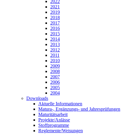
2022
2021
2019
2018
2017
2016
2015
2014
2013
2012
2011
2010
2009
2008
2007
2006
2005
2004
Downloads
Aktuelle Informationen
Matura-, Ergänzungs- und Jahresprüfungen
Maturitätsarbeit
Projekte/Anlässe
Stoffprogramme
Reglemente/Weisungen