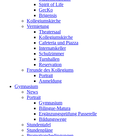
Spirit of Life
GecKo
Brigensis
Kollegiumskirche
Vermietung
Theatersaal
Kollegiumskirche
Cafeteria und Piazza
Internatskeller
Schulzimmer
Turnhallen
Reservation
Freunde des Kollegiums
Portrait
Anmeldung
Gymnasium
News
Portrait
Gymnasium
Bilingue-Matura
Ergänzungsprüfung Passerelle
Bildungswege
Stundentafel
Stundenpläne
Promotionsbedingungen