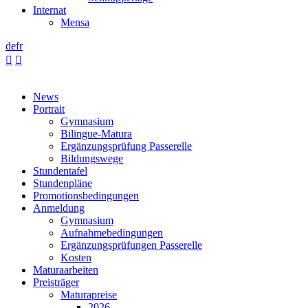
Internat
Mensa
de
fr


News
Portrait
Gymnasium
Bilingue-Matura
Ergänzungsprüfung Passerelle
Bildungswege
Stundentafel
Stundenpläne
Promotionsbedingungen
Anmeldung
Gymnasium
Aufnahmebedingungen
Ergänzungsprüfungen Passerelle
Kosten
Maturaarbeiten
Preisträger
Maturapreise
2026