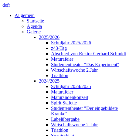
de
fr
Allgemein
Startseite
Agenda
Galerie
2025/2026
Schuljahr 2025/2026
z^3-Tag
Abschied von Rektor Gerhard Schmidt
Maturafeier
Studententheater "Das Experiment"
Wirtschaftswoche 2.Jahr
Triathlon
2024/2025
Schuljahr 2024/2025
Maturafeier
Maturandenkonzert
Spirit Stafette
Studententheater "Der eingebildete
Kranke"
Labelübergabe
Wirtschaftswoche 2.Jahr
Triathlon
Spanischtag