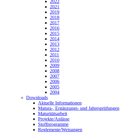
2022
2021
2019
2018
2017
2016
2015
2014
2013
2012
2011
2010
2009
2008
2007
2006
2005
2004
Downloads
Aktuelle Informationen
Matura-, Ergänzungs- und Jahresprüfungen
Maturitätsarbeit
Projekte/Anlässe
Stoffprogramme
Reglemente/Weisungen