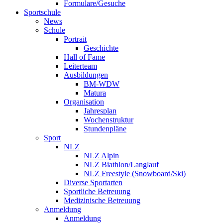
Formulare/Gesuche
Sportschule
News
Schule
Portrait
Geschichte
Hall of Fame
Leiterteam
Ausbildungen
BM-WDW
Matura
Organisation
Jahresplan
Wochenstruktur
Stundenpläne
Sport
NLZ
NLZ Alpin
NLZ Biathlon/Langlauf
NLZ Freestyle (Snowboard/Ski)
Diverse Sportarten
Sportliche Betreuung
Medizinische Betreuung
Anmeldung
Anmeldung