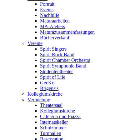
Portrait
Events
Nachhilfe
Maturaarbeiten
MA-Ateliers
Maturazusammenfassungen
Bücherverkauf
Vereine
Spirit Singers
Spirit Rock Band
Spirit Chamber Orchestra
Spirit Symphonic Band
Studententheater
Spirit of Life
GecKo
Brigensis
Kollegiumskirche
Vermietung
Theatersaal
Kollegiumskirche
Cafeteria und Piazza
Internatskeller
Schulzimmer
Turnhallen
Reservation