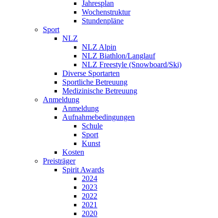
Jahresplan
Wochenstruktur
Stundenpläne
Sport
NLZ
NLZ Alpin
NLZ Biathlon/Langlauf
NLZ Freestyle (Snowboard/Ski)
Diverse Sportarten
Sportliche Betreuung
Medizinische Betreuung
Anmeldung
Anmeldung
Aufnahmebedingungen
Schule
Sport
Kunst
Kosten
Preisträger
Spirit Awards
2024
2023
2022
2021
2020