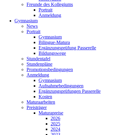
Freunde des Kollegiums
Portrait
Anmeldung
Gymnasium
News
Portrait
Gymnasium
Bilingue-Matura
Ergänzungsprüfung Passerelle
Bildungswege
Stundentafel
Stundenpläne
Promotionsbedingungen
Anmeldung
Gymnasium
Aufnahmebedingungen
Ergänzungsprüfungen Passerelle
Kosten
Maturaarbeiten
Preisträger
Maturapreise
2026
2025
2024
2023