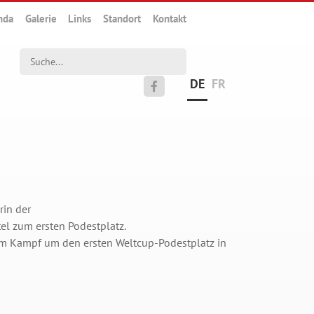
nda
Galerie
Links
Standort
Kontakt
Suchwort
DE
FR

rin der
ntel zum ersten Podestplatz.
g im Kampf um den ersten Weltcup-Podestplatz in