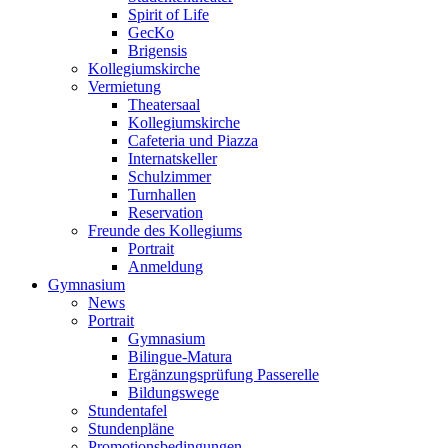
Spirit of Life
GecKo
Brigensis
Kollegiumskirche
Vermietung
Theatersaal
Kollegiumskirche
Cafeteria und Piazza
Internatskeller
Schulzimmer
Turnhallen
Reservation
Freunde des Kollegiums
Portrait
Anmeldung
Gymnasium
News
Portrait
Gymnasium
Bilingue-Matura
Ergänzungsprüfung Passerelle
Bildungswege
Stundentafel
Stundenpläne
Promotionsbedingungen