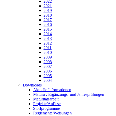
2022
2021
2019
2018
2017
2016
2015
2014
2013
2012
2011
2010
2009
2008
2007
2006
2005
2004
Downloads
Aktuelle Informationen
Matura-, Ergänzungs- und Jahresprüfungen
Maturitätsarbeit
Projekte/Anlässe
Stoffprogramme
Reglemente/Weisungen