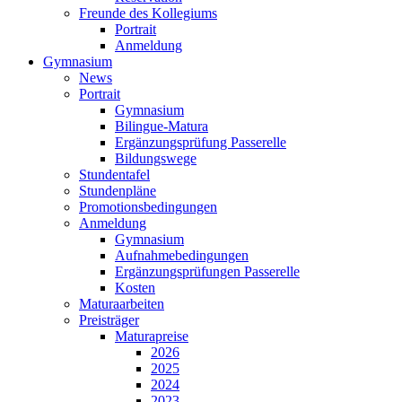
Freunde des Kollegiums
Portrait
Anmeldung
Gymnasium
News
Portrait
Gymnasium
Bilingue-Matura
Ergänzungsprüfung Passerelle
Bildungswege
Stundentafel
Stundenpläne
Promotionsbedingungen
Anmeldung
Gymnasium
Aufnahmebedingungen
Ergänzungsprüfungen Passerelle
Kosten
Maturaarbeiten
Preisträger
Maturapreise
2026
2025
2024
2023