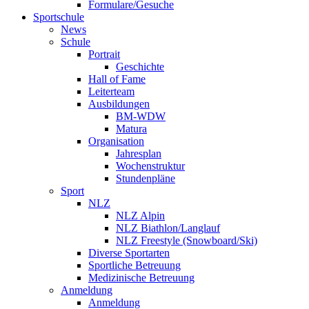
Formulare/Gesuche
Sportschule
News
Schule
Portrait
Geschichte
Hall of Fame
Leiterteam
Ausbildungen
BM-WDW
Matura
Organisation
Jahresplan
Wochenstruktur
Stundenpläne
Sport
NLZ
NLZ Alpin
NLZ Biathlon/Langlauf
NLZ Freestyle (Snowboard/Ski)
Diverse Sportarten
Sportliche Betreuung
Medizinische Betreuung
Anmeldung
Anmeldung