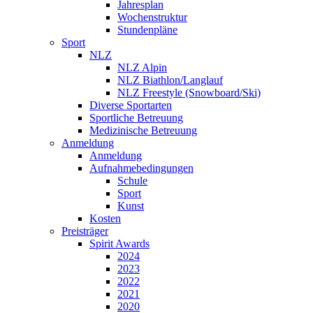
Jahresplan
Wochenstruktur
Stundenpläne
Sport
NLZ
NLZ Alpin
NLZ Biathlon/Langlauf
NLZ Freestyle (Snowboard/Ski)
Diverse Sportarten
Sportliche Betreuung
Medizinische Betreuung
Anmeldung
Anmeldung
Aufnahmebedingungen
Schule
Sport
Kunst
Kosten
Preisträger
Spirit Awards
2024
2023
2022
2021
2020