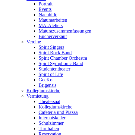
Portrait
Events
Nachhilfe
Maturaarbeiten
MA-Ateliers
Maturazusammenfassungen
Bücherverkauf
Vereine
Spirit Singers
Spirit Rock Band
Spirit Chamber Orchestra
Spirit Symphonic Band
Studententheater
Spirit of Life
GecKo
Brigensis
Kollegiumskirche
Vermietung
Theatersaal
Kollegiumskirche
Cafeteria und Piazza
Internatskeller
Schulzimmer
Turnhallen
Reservation