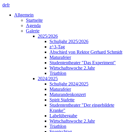
de
fr
Allgemein
Startseite
Agenda
Galerie
2025/2026
Schuljahr 2025/2026
z^3-Tag
Abschied von Rektor Gerhard Schmidt
Maturafeier
Studententheater "Das Experiment"
Wirtschaftswoche 2.Jahr
Triathlon
2024/2025
Schuljahr 2024/2025
Maturafeier
Maturandenkonzert
Spirit Stafette
Studententheater "Der eingebildete
Kranke"
Labelübergabe
Wirtschaftswoche 2.Jahr
Triathlon
Spanischtag