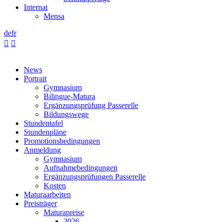
Internat
Mensa
de
fr


News
Portrait
Gymnasium
Bilingue-Matura
Ergänzungsprüfung Passerelle
Bildungswege
Stundentafel
Stundenpläne
Promotionsbedingungen
Anmeldung
Gymnasium
Aufnahmebedingungen
Ergänzungsprüfungen Passerelle
Kosten
Maturaarbeiten
Preisträger
Maturapreise
2026