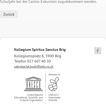
Schuljahr bei der Casino-Exkursion zugutekommen werden.
Zurück
Kollegium Spiritus Sanctus Brig

Kollegiumsplatz 8, 3900 Brig
Telefon 027 607 40 30
sekretariat.kssb@edu.vs.ch