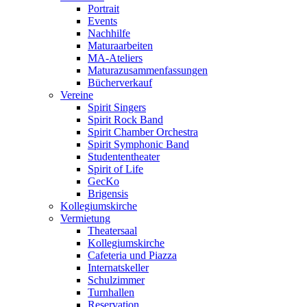
Portrait
Events
Nachhilfe
Maturaarbeiten
MA-Ateliers
Maturazusammenfassungen
Bücherverkauf
Vereine
Spirit Singers
Spirit Rock Band
Spirit Chamber Orchestra
Spirit Symphonic Band
Studententheater
Spirit of Life
GecKo
Brigensis
Kollegiumskirche
Vermietung
Theatersaal
Kollegiumskirche
Cafeteria und Piazza
Internatskeller
Schulzimmer
Turnhallen
Reservation