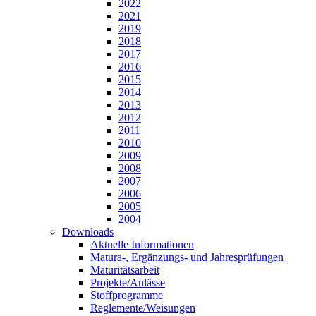
2022
2021
2019
2018
2017
2016
2015
2014
2013
2012
2011
2010
2009
2008
2007
2006
2005
2004
Downloads
Aktuelle Informationen
Matura-, Ergänzungs- und Jahresprüfungen
Maturitätsarbeit
Projekte/Anlässe
Stoffprogramme
Reglemente/Weisungen