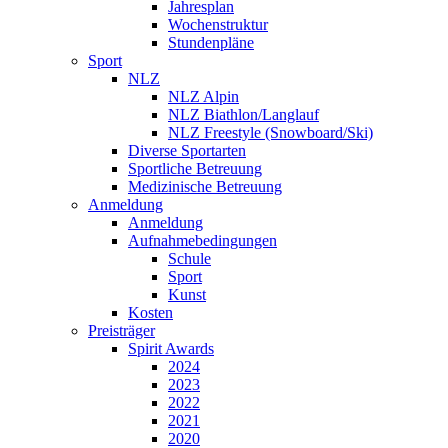
Jahresplan
Wochenstruktur
Stundenpläne
Sport
NLZ
NLZ Alpin
NLZ Biathlon/Langlauf
NLZ Freestyle (Snowboard/Ski)
Diverse Sportarten
Sportliche Betreuung
Medizinische Betreuung
Anmeldung
Anmeldung
Aufnahmebedingungen
Schule
Sport
Kunst
Kosten
Preisträger
Spirit Awards
2024
2023
2022
2021
2020