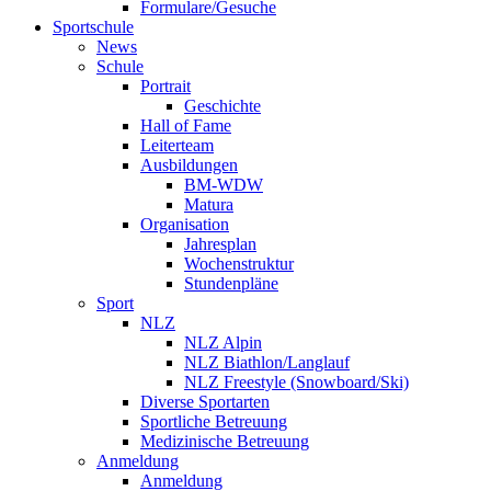
Formulare/Gesuche
Sportschule
News
Schule
Portrait
Geschichte
Hall of Fame
Leiterteam
Ausbildungen
BM-WDW
Matura
Organisation
Jahresplan
Wochenstruktur
Stundenpläne
Sport
NLZ
NLZ Alpin
NLZ Biathlon/Langlauf
NLZ Freestyle (Snowboard/Ski)
Diverse Sportarten
Sportliche Betreuung
Medizinische Betreuung
Anmeldung
Anmeldung