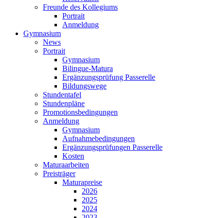
Freunde des Kollegiums
Portrait
Anmeldung
Gymnasium
News
Portrait
Gymnasium
Bilingue-Matura
Ergänzungsprüfung Passerelle
Bildungswege
Stundentafel
Stundenpläne
Promotionsbedingungen
Anmeldung
Gymnasium
Aufnahmebedingungen
Ergänzungsprüfungen Passerelle
Kosten
Maturaarbeiten
Preisträger
Maturapreise
2026
2025
2024
2023