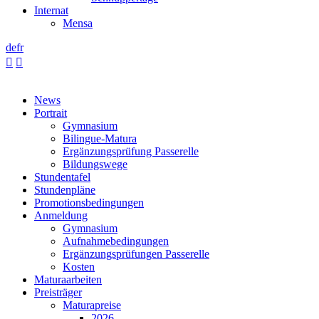
Internat
Mensa
de
fr


News
Portrait
Gymnasium
Bilingue-Matura
Ergänzungsprüfung Passerelle
Bildungswege
Stundentafel
Stundenpläne
Promotionsbedingungen
Anmeldung
Gymnasium
Aufnahmebedingungen
Ergänzungsprüfungen Passerelle
Kosten
Maturaarbeiten
Preisträger
Maturapreise
2026