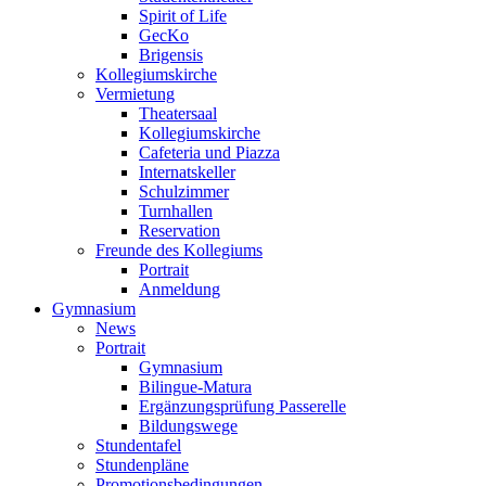
Spirit of Life
GecKo
Brigensis
Kollegiumskirche
Vermietung
Theatersaal
Kollegiumskirche
Cafeteria und Piazza
Internatskeller
Schulzimmer
Turnhallen
Reservation
Freunde des Kollegiums
Portrait
Anmeldung
Gymnasium
News
Portrait
Gymnasium
Bilingue-Matura
Ergänzungsprüfung Passerelle
Bildungswege
Stundentafel
Stundenpläne
Promotionsbedingungen