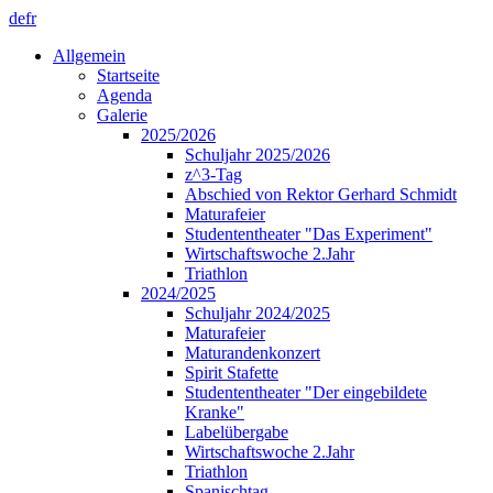
de
fr
Allgemein
Startseite
Agenda
Galerie
2025/2026
Schuljahr 2025/2026
z^3-Tag
Abschied von Rektor Gerhard Schmidt
Maturafeier
Studententheater "Das Experiment"
Wirtschaftswoche 2.Jahr
Triathlon
2024/2025
Schuljahr 2024/2025
Maturafeier
Maturandenkonzert
Spirit Stafette
Studententheater "Der eingebildete
Kranke"
Labelübergabe
Wirtschaftswoche 2.Jahr
Triathlon
Spanischtag