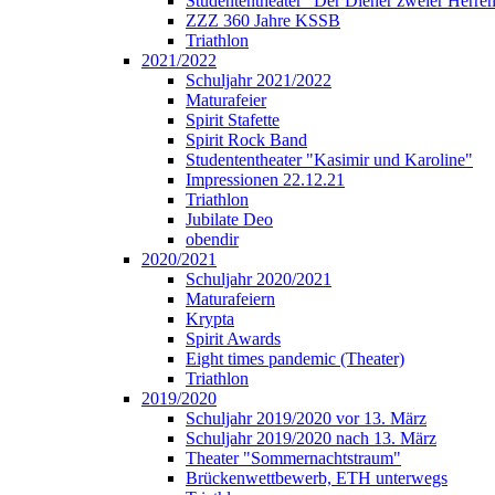
Studententheater "Der Diener zweier Herre
ZZZ 360 Jahre KSSB
Triathlon
2021/2022
Schuljahr 2021/2022
Maturafeier
Spirit Stafette
Spirit Rock Band
Studententheater "Kasimir und Karoline"
Impressionen 22.12.21
Triathlon
Jubilate Deo
obendir
2020/2021
Schuljahr 2020/2021
Maturafeiern
Krypta
Spirit Awards
Eight times pandemic (Theater)
Triathlon
2019/2020
Schuljahr 2019/2020 vor 13. März
Schuljahr 2019/2020 nach 13. März
Theater "Sommernachtstraum"
Brückenwettbewerb, ETH unterwegs