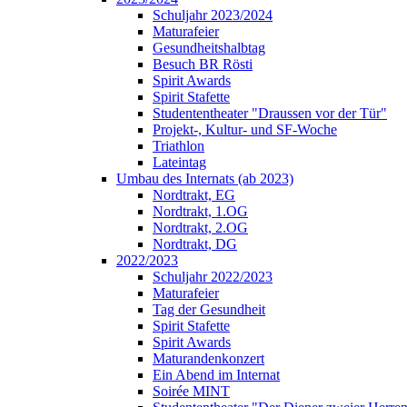
Schuljahr 2023/2024
Maturafeier
Gesundheitshalbtag
Besuch BR Rösti
Spirit Awards
Spirit Stafette
Studententheater "Draussen vor der Tür"
Projekt-, Kultur- und SF-Woche
Triathlon
Lateintag
Umbau des Internats (ab 2023)
Nordtrakt, EG
Nordtrakt, 1.OG
Nordtrakt, 2.OG
Nordtrakt, DG
2022/2023
Schuljahr 2022/2023
Maturafeier
Tag der Gesundheit
Spirit Stafette
Spirit Awards
Maturandenkonzert
Ein Abend im Internat
Soirée MINT