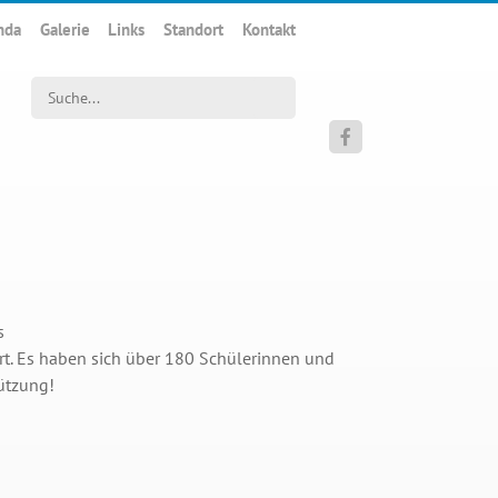
nda
Galerie
Links
Standort
Kontakt
Suchwort

s
t. Es haben sich über 180 Schülerinnen und
ützung!