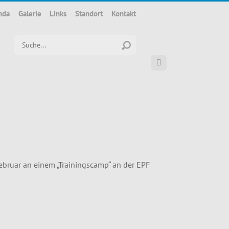
nda
Galerie
Links
Standort
Kontakt
Suchwort

ebruar an einem „Trainingscamp“ an der EPF