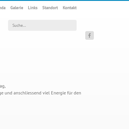
nda
Galerie
Links
Standort
Kontakt
Suchwort

ag,
ge und anschliessend viel Energie für den