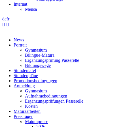
Internat
Mensa
de
fr


News
Portrait
Gymnasium
Bilingue-Matura
Ergänzungsprüfung Passerelle
Bildungswege
Stundentafel
Stundenpläne
Promotionsbedingungen
Anmeldung
Gymnasium
Aufnahmebedingungen
Ergänzungsprüfungen Passerelle
Kosten
Maturaarbeiten
Preisträger
Maturapreise
2026