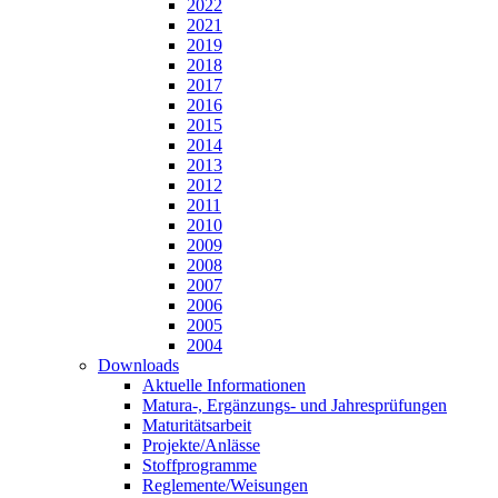
2022
2021
2019
2018
2017
2016
2015
2014
2013
2012
2011
2010
2009
2008
2007
2006
2005
2004
Downloads
Aktuelle Informationen
Matura-, Ergänzungs- und Jahresprüfungen
Maturitätsarbeit
Projekte/Anlässe
Stoffprogramme
Reglemente/Weisungen