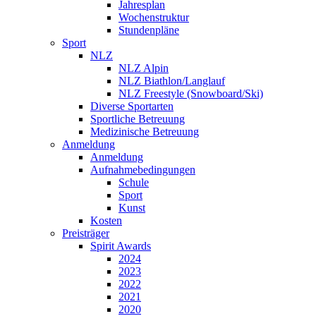
Jahresplan
Wochenstruktur
Stundenpläne
Sport
NLZ
NLZ Alpin
NLZ Biathlon/Langlauf
NLZ Freestyle (Snowboard/Ski)
Diverse Sportarten
Sportliche Betreuung
Medizinische Betreuung
Anmeldung
Anmeldung
Aufnahmebedingungen
Schule
Sport
Kunst
Kosten
Preisträger
Spirit Awards
2024
2023
2022
2021
2020