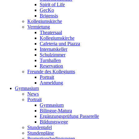
Spirit of Life
GecKo
Brigensis
Kollegiumskirche
Vermietung
Theatersaal
Kollegiumskirche
Cafeteria und Piazza
Internatskeller
Schulzimmer
Turnhallen
Reservation
Freunde des Kollegiums
Portrait
Anmeldung
Gymnasium
News
Portrait
Gymnasium
Bilingue-Matura
Ergänzungsprüfung Passerelle
Bildungswege
Stundentafel
Stundenpläne
Promotionsbedingungen