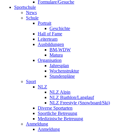
Formulare/Gesuche
Sportschule
News
Schule
Portrait
Geschichte
Hall of Fame
Leiterteam
Ausbildungen
BM-WDW
Matura
Organisation
Jahresplan
Wochenstruktur
Stundenpläne
Sport
NLZ
NLZ Alpin
NLZ Biathlon/Langlauf
NLZ Freestyle (Snowboard/Ski)
Diverse Sportarten
Sportliche Betreuung
Medizinische Betreuung
Anmeldung
Anmeldung