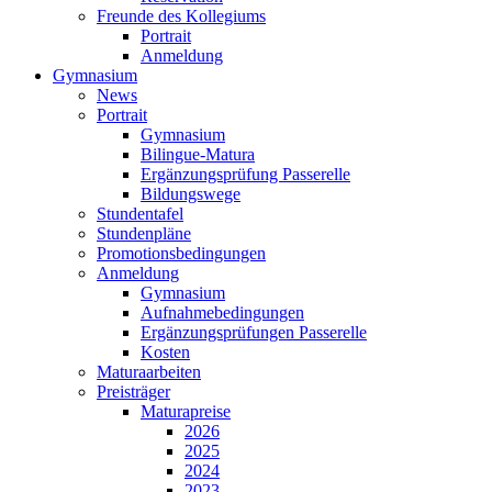
Freunde des Kollegiums
Portrait
Anmeldung
Gymnasium
News
Portrait
Gymnasium
Bilingue-Matura
Ergänzungsprüfung Passerelle
Bildungswege
Stundentafel
Stundenpläne
Promotionsbedingungen
Anmeldung
Gymnasium
Aufnahmebedingungen
Ergänzungsprüfungen Passerelle
Kosten
Maturaarbeiten
Preisträger
Maturapreise
2026
2025
2024
2023