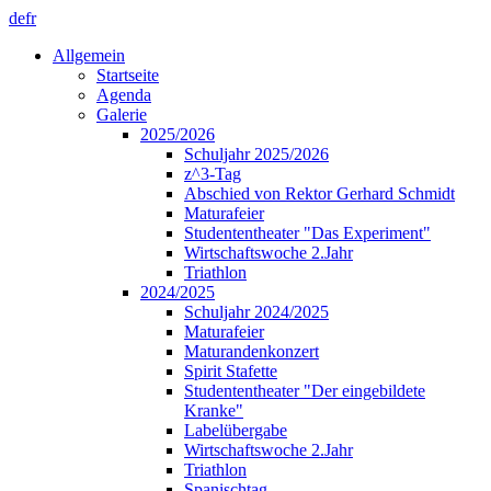
de
fr
Allgemein
Startseite
Agenda
Galerie
2025/2026
Schuljahr 2025/2026
z^3-Tag
Abschied von Rektor Gerhard Schmidt
Maturafeier
Studententheater "Das Experiment"
Wirtschaftswoche 2.Jahr
Triathlon
2024/2025
Schuljahr 2024/2025
Maturafeier
Maturandenkonzert
Spirit Stafette
Studententheater "Der eingebildete
Kranke"
Labelübergabe
Wirtschaftswoche 2.Jahr
Triathlon
Spanischtag