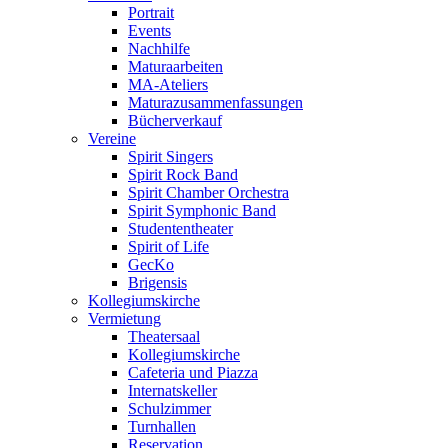
Portrait
Events
Nachhilfe
Maturaarbeiten
MA-Ateliers
Maturazusammenfassungen
Bücherverkauf
Vereine
Spirit Singers
Spirit Rock Band
Spirit Chamber Orchestra
Spirit Symphonic Band
Studententheater
Spirit of Life
GecKo
Brigensis
Kollegiumskirche
Vermietung
Theatersaal
Kollegiumskirche
Cafeteria und Piazza
Internatskeller
Schulzimmer
Turnhallen
Reservation