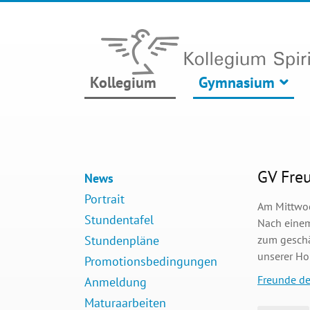
Kollegium
Gymnasium
GV Fre
News
Portrait
Am Mittwoc
Stundentafel
Nach einem
Stundenpläne
zum geschä
unserer H
Promotionsbedingungen
Freunde de
Anmeldung
Maturaarbeiten