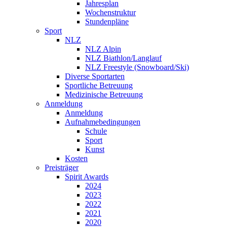
Jahresplan
Wochenstruktur
Stundenpläne
Sport
NLZ
NLZ Alpin
NLZ Biathlon/Langlauf
NLZ Freestyle (Snowboard/Ski)
Diverse Sportarten
Sportliche Betreuung
Medizinische Betreuung
Anmeldung
Anmeldung
Aufnahmebedingungen
Schule
Sport
Kunst
Kosten
Preisträger
Spirit Awards
2024
2023
2022
2021
2020