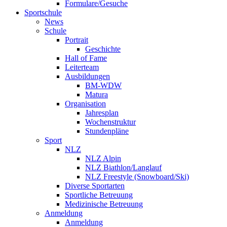
Formulare/Gesuche
Sportschule
News
Schule
Portrait
Geschichte
Hall of Fame
Leiterteam
Ausbildungen
BM-WDW
Matura
Organisation
Jahresplan
Wochenstruktur
Stundenpläne
Sport
NLZ
NLZ Alpin
NLZ Biathlon/Langlauf
NLZ Freestyle (Snowboard/Ski)
Diverse Sportarten
Sportliche Betreuung
Medizinische Betreuung
Anmeldung
Anmeldung