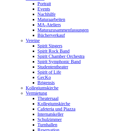
Portrait
Events
Nachhilfe
Maturaarbeiten
MA-Ateliers
Maturazusammenfassungen
Bücherverkauf
Vereine
Spirit Singers
Spirit Rock Band
Spirit Chamber Orchestra
Spirit Symphonic Band
Studententheater
Spirit of Life
GecKo
Brigensis
Kollegiumskirche
Vermietung
Theatersaal
Kollegiumskirche
Cafeteria und Piazza
Internatskeller
Schulzimmer
Turnhallen
Reservation