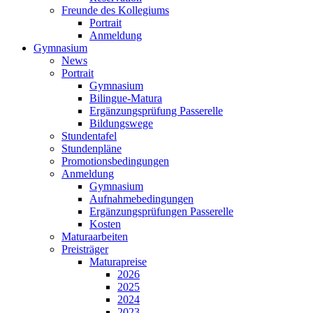
Freunde des Kollegiums
Portrait
Anmeldung
Gymnasium
News
Portrait
Gymnasium
Bilingue-Matura
Ergänzungsprüfung Passerelle
Bildungswege
Stundentafel
Stundenpläne
Promotionsbedingungen
Anmeldung
Gymnasium
Aufnahmebedingungen
Ergänzungsprüfungen Passerelle
Kosten
Maturaarbeiten
Preisträger
Maturapreise
2026
2025
2024
2023