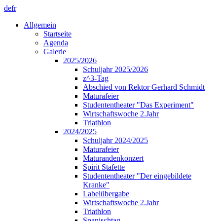
de
fr
Allgemein
Startseite
Agenda
Galerie
2025/2026
Schuljahr 2025/2026
z^3-Tag
Abschied von Rektor Gerhard Schmidt
Maturafeier
Studententheater "Das Experiment"
Wirtschaftswoche 2.Jahr
Triathlon
2024/2025
Schuljahr 2024/2025
Maturafeier
Maturandenkonzert
Spirit Stafette
Studententheater "Der eingebildete
Kranke"
Labelübergabe
Wirtschaftswoche 2.Jahr
Triathlon
Spanischtag