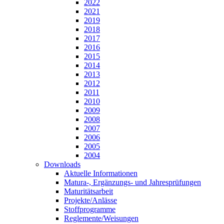
2022
2021
2019
2018
2017
2016
2015
2014
2013
2012
2011
2010
2009
2008
2007
2006
2005
2004
Downloads
Aktuelle Informationen
Matura-, Ergänzungs- und Jahresprüfungen
Maturitätsarbeit
Projekte/Anlässe
Stoffprogramme
Reglemente/Weisungen