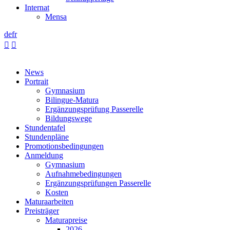
Internat
Mensa
de
fr


News
Portrait
Gymnasium
Bilingue-Matura
Ergänzungsprüfung Passerelle
Bildungswege
Stundentafel
Stundenpläne
Promotionsbedingungen
Anmeldung
Gymnasium
Aufnahmebedingungen
Ergänzungsprüfungen Passerelle
Kosten
Maturaarbeiten
Preisträger
Maturapreise
2026