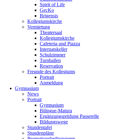
Spirit of Life
GecKo
Brigensis
Kollegiumskirche
Vermietung
Theatersaal
Kollegiumskirche
Cafeteria und Piazza
Internatskeller
Schulzimmer
Turnhallen
Reservation
Freunde des Kollegiums
Portrait
Anmeldung
Gymnasium
News
Portrait
Gymnasium
Bilingue-Matura
Ergänzungsprüfung Passerelle
Bildungswege
Stundentafel
Stundenpläne
Promotionsbedingungen