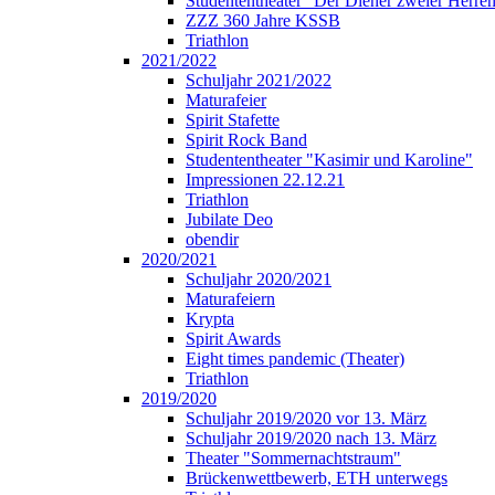
Studententheater "Der Diener zweier Herre
ZZZ 360 Jahre KSSB
Triathlon
2021/2022
Schuljahr 2021/2022
Maturafeier
Spirit Stafette
Spirit Rock Band
Studententheater "Kasimir und Karoline"
Impressionen 22.12.21
Triathlon
Jubilate Deo
obendir
2020/2021
Schuljahr 2020/2021
Maturafeiern
Krypta
Spirit Awards
Eight times pandemic (Theater)
Triathlon
2019/2020
Schuljahr 2019/2020 vor 13. März
Schuljahr 2019/2020 nach 13. März
Theater "Sommernachtstraum"
Brückenwettbewerb, ETH unterwegs