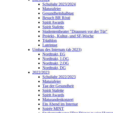
Schuljahr 2023/2024
Maturafeier
Gesundheitshalbtag
Besuch BR Rösti
Spirit Awards
Spirit Stafette
Studententheater "Draussen vor der Tür"
Projekt-, Kultur- und SF-Woche
Triathlon
Lateintag
Umbau des Internats (ab 2023)
Nordtrakt, EG
Nordtrakt, 1.OG
Nordtrakt, 2.OG
Nordtrakt, DG
2022/2023
Schuljahr 2022/2023
Maturafeier
Tag der Gesundheit
Spirit Stafette
Spirit Awards
Maturandenkonzert
Ein Abend im Internat
Soirée MINT